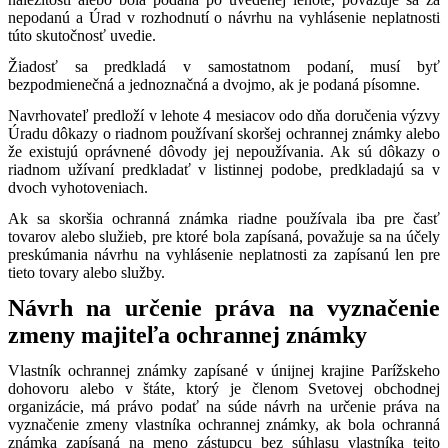
nepodanú a Úrad v rozhodnutí o návrhu na vyhlásenie neplatnosti
túto skutočnosť uvedie.
Žiadosť sa predkladá v samostatnom podaní, musí byť
bezpodmienečná a jednoznačná a dvojmo, ak je podaná písomne.
Navrhovateľ predloží v lehote 4 mesiacov odo dňa doručenia výzvy
Úradu dôkazy o riadnom používaní skoršej ochrannej známky alebo
že existujú oprávnené dôvody jej nepoužívania. Ak sú dôkazy o
riadnom užívaní predkladať v listinnej podobe, predkladajú sa v
dvoch vyhotoveniach.
Ak sa skoršia ochranná známka riadne používala iba pre časť
tovarov alebo služieb, pre ktoré bola zapísaná, považuje sa na účely
preskúmania návrhu na vyhlásenie neplatnosti za zapísanú len pre
tieto tovary alebo služby.
Návrh na určenie práva na vyznačenie
zmeny majiteľa ochrannej známky
Vlastník ochrannej známky zapísané v únijnej krajine Parížskeho
dohovoru alebo v štáte, ktorý je členom Svetovej obchodnej
organizácie, má právo podať na súde návrh na určenie práva na
vyznačenie zmeny vlastníka ochrannej známky, ak bola ochranná
známka zapísaná na meno zástupcu bez súhlasu vlastníka tejto