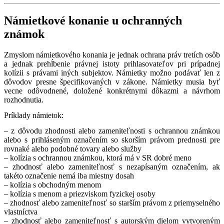
Námietkové konanie u ochranných
známok
Zmyslom námietkového konania je jednak ochrana práv tretích osôb
a jednak prehĺbenie právnej istoty prihlasovateľov pri prípadnej
kolízii s právami iných subjektov. Námietky možno podávať len z
dôvodov presne špecifikovaných v zákone. Námietky musia byť
vecne odôvodnené, doložené konkrétnymi dôkazmi a návrhom
rozhodnutia.
Príklady námietok:
– z dôvodu zhodnosti alebo zameniteľnosti s ochrannou známkou
alebo s prihláseným označením so skorším právom prednosti pre
rovnaké alebo podobné tovary alebo služby
– kolízia s ochrannou známkou, ktorá má v SR dobré meno
– zhodnosť alebo zameniteľnosť s nezapísaným označením, ak
takéto označenie nemá iba miestny dosah
– kolízia s obchodným menom
– kolízia s menom a priezviskom fyzickej osoby
– zhodnosť alebo zameniteľnosť so starším právom z priemyselného
vlastníctva
– zhodnosť alebo zameniteľnosť s autorským dielom vytvoreným