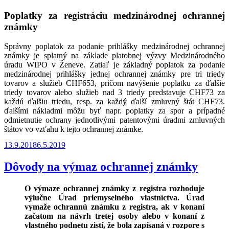
Poplatky za registráciu medzinárodnej ochrannej
známky
Správny poplatok za podanie prihlášky medzinárodnej ochrannej
známky je splatný na základe platobnej výzvy Medzinárodného
úradu WIPO v Ženeve. Zatiaľ je základný poplatok za podanie
medzinárodnej prihlášky jednej ochrannej známky pre tri triedy
tovarov a služieb CHF653, pričom navýšenie poplatku za ďalšie
triedy tovarov alebo služieb nad 3 triedy predstavuje CHF73 za
každú ďalšiu triedu, resp. za každý ďalší zmluvný štát CHF73.
ďalšími nákladmi môžu byť napr. poplatky za spor a prípadné
odmietnutie ochrany jednotlivými patentovými úradmi zmluvných
štátov vo vzťahu k tejto ochrannej známke.
Publikované
13.9.2018
6.5.2019
Dôvody na výmaz ochrannej známky
O výmaze ochrannej známky z registra rozhoduje
výlučne Úrad priemyselného vlastníctva. Úrad
vymaže ochrannú známku z registra, ak v konaní
začatom na návrh tretej osoby alebo v konaní z
vlastného podnetu zistí, že bola zapísaná v rozpore s