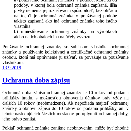
podoby, v ktorej bola ochranná známka zapísaná, líšia
prvky nemenia jej rozlišovaciu spôsobilosť, bez ohľadu
na to, či je ochranná známka v používanej podobe
takisto zapísaná ako iná ochranná známka toho istého
vlastníka,
b) umiestňovanie ochrannej známky na výrobkoch
alebo na ich obaloch iba na účely vývozu.
Používanie ochrannej známky so súhlasom vlastníka ochrannej
známky a používanie kolektívnej a certifikačné ochrannej známky
osobou, ktorá má oprávnenie ju užívať, sa považuje za používanie
vlastníkom.
Publikované
13.9.2018
Ochranná doba zápisu
Ochranná doba zápisu ochrannej známky je 10 rokov od podania
prihlášky úradu, s možnosťou obnovenia účinkov práv vždy na
ďalších 10 rokov (neobmedzene). Ak nepožiada majiteľ ochrannej
známky o obnovu zápisu do 10 rokov od podania prihlášky, ani v
lehote nasledujúcich šiestich mesiacov po uplynutí ochrannej doby,
jeho právo zaniká.
Pokiaľ ochranná známka zanikne neobnovením, môže byť zhodné