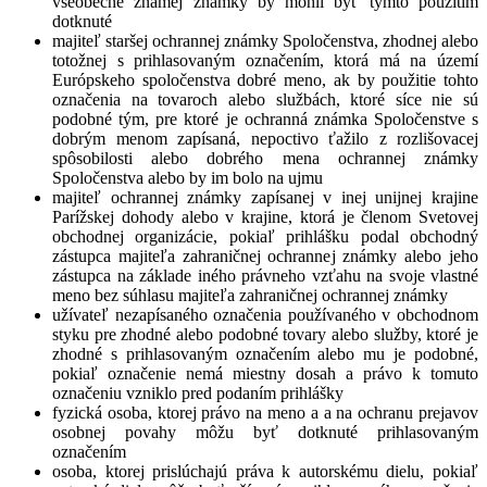
všeobecne známej známky by mohli byť týmto použitím
dotknuté
majiteľ staršej ochrannej známky Spoločenstva, zhodnej alebo
totožnej s prihlasovaným označením, ktorá má na území
Európskeho spoločenstva dobré meno, ak by použitie tohto
označenia na tovaroch alebo službách, ktoré síce nie sú
podobné tým, pre ktoré je ochranná známka Spoločenstve s
dobrým menom zapísaná, nepoctivo ťažilo z rozlišovacej
spôsobilosti alebo dobrého mena ochrannej známky
Spoločenstva alebo by im bolo na ujmu
majiteľ ochrannej známky zapísanej v inej unijnej krajine
Parížskej dohody alebo v krajine, ktorá je členom Svetovej
obchodnej organizácie, pokiaľ prihlášku podal obchodný
zástupca majiteľa zahraničnej ochrannej známky alebo jeho
zástupca na základe iného právneho vzťahu na svoje vlastné
meno bez súhlasu majiteľa zahraničnej ochrannej známky
užívateľ nezapísaného označenia používaného v obchodnom
styku pre zhodné alebo podobné tovary alebo služby, ktoré je
zhodné s prihlasovaným označením alebo mu je podobné,
pokiaľ označenie nemá miestny dosah a právo k tomuto
označeniu vzniklo pred podaním prihlášky
fyzická osoba, ktorej právo na meno a a na ochranu prejavov
osobnej povahy môžu byť dotknuté prihlasovaným
označením
osoba, ktorej prislúchajú práva k autorskému dielu, pokiaľ