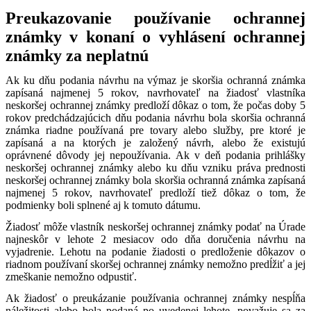
Preukazovanie používanie ochrannej
známky v konaní o vyhlásení ochrannej
známky za neplatnú
Ak ku dňu podania návrhu na výmaz je skoršia ochranná známka
zapísaná najmenej 5 rokov, navrhovateľ na žiadosť vlastníka
neskoršej ochrannej známky predloží dôkaz o tom, že počas doby 5
rokov predchádzajúcich dňu podania návrhu bola skoršia ochranná
známka riadne používaná pre tovary alebo služby, pre ktoré je
zapísaná a na ktorých je založený návrh, alebo že existujú
oprávnené dôvody jej nepoužívania. Ak v deň podania prihlášky
neskoršej ochrannej známky alebo ku dňu vzniku práva prednosti
neskoršej ochrannej známky bola skoršia ochranná známka zapísaná
najmenej 5 rokov, navrhovateľ predloží tiež dôkaz o tom, že
podmienky boli splnené aj k tomuto dátumu.
Žiadosť môže vlastník neskoršej ochrannej známky podať na Úrade
najneskôr v lehote 2 mesiacov odo dňa doručenia návrhu na
vyjadrenie. Lehotu na podanie žiadosti o predloženie dôkazov o
riadnom používaní skoršej ochrannej známky nemožno predĺžiť a jej
zmeškanie nemožno odpustiť.
Ak žiadosť o preukázanie používania ochrannej známky nespĺňa
náležitosti alebo bola podaná po uvedenej lehote, považuje sa za