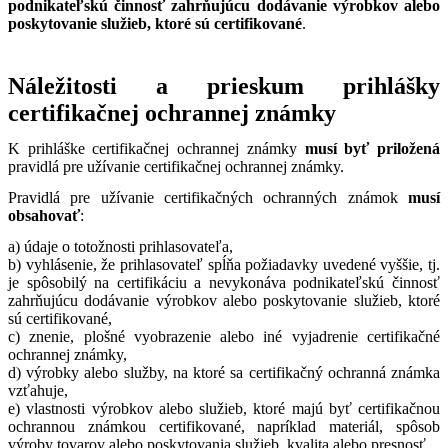
podnikateľskú činnosť zahrňujúcu dodávanie výrobkov alebo
poskytovanie služieb, ktoré sú certifikované
.
Náležitosti a prieskum prihlášky
certifikačnej ochrannej známky
K prihláške certifikačnej ochrannej známky
musí byť priložená
pravidlá pre užívanie certifikačnej ochrannej známky.
Pravidlá pre užívanie certifikačných ochranných známok
musí
obsahovať
:
a) údaje o totožnosti prihlasovateľa,
b) vyhlásenie, že prihlasovateľ spĺňa požiadavky uvedené vyššie, tj.
je spôsobilý na certifikáciu a nevykonáva podnikateľskú činnosť
zahrňujúcu dodávanie výrobkov alebo poskytovanie služieb, ktoré
sú certifikované,
c) znenie, plošné vyobrazenie alebo iné vyjadrenie certifikačné
ochrannej známky,
d) výrobky alebo služby, na ktoré sa certifikačný ochranná známka
vzťahuje,
e) vlastnosti výrobkov alebo služieb, ktoré majú byť certifikačnou
ochrannou známkou certifikované, napríklad materiál, spôsob
výroby tovarov alebo poskytovania služieb, kvalita alebo presnosť,