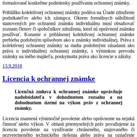
formulované konkrétne podmienky používania ochrannej známky.
Prihlášku kolektívnej ochrannej známky podáva na Úrade združenie
podnikateľov alebo ich zástupca. Okrem formálnych náležitostí
stanovených pre ochrannú známku individuálnu musí obsahovať
zoznam členov či spoločníkov združenia, ktorí sú oprávnení známku
používať. Konanie o prihlásenej kolektívnej ochrannej známke
prebieha podobným spôsobom ako u známky individuálnej. Práva z
kolektívnej ochrannej známky sa riadia podobnými zásadami ako
práva u individuálnej ochrannej známky, s výnimkou prevodu
známky na iného majiteľa, poskytnutia práva ako licencie a zálohy.
Publikované
13.9.2018
Licencia k ochrannej známke
Licenčná zmluva k ochrannej známke oprávňuje
nadobúdateľa v dohodnutom rozsahu a na
dohodnutom území na výkon práv z ochrannej
známky.
Licencia znamená výnimočné povolenie alebo oprávnenie na nejakú
činnosť alebo výkon. V oblasti priemyselných práv považujeme za
licenciu povolenie na využívanie chráneného, utajovaného či
nezverejneného technického riešenia alebo práva na označenie