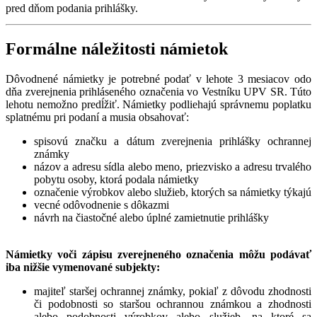
pred dňom podania prihlášky.
Formálne náležitosti námietok
Dôvodnené námietky je potrebné podať v lehote 3 mesiacov odo
dňa zverejnenia prihláseného označenia vo Vestníku UPV SR. Túto
lehotu nemožno predĺžiť. Námietky podliehajú správnemu poplatku
splatnému pri podaní a musia obsahovať:
spisovú značku a dátum zverejnenia prihlášky ochrannej
známky
názov a adresu sídla alebo meno, priezvisko a adresu trvalého
pobytu osoby, ktorá podala námietky
označenie výrobkov alebo služieb, ktorých sa námietky týkajú
vecné odôvodnenie s dôkazmi
návrh na čiastočné alebo úplné zamietnutie prihlášky
Námietky voči zápisu zverejneného označenia môžu podávať
iba nižšie vymenované subjekty:
majiteľ staršej ochrannej známky, pokiaľ z dôvodu zhodnosti
či podobnosti so staršou ochrannou známkou a zhodnosti
alebo podobnosti výrobkov alebo služieb, na ktoré sa