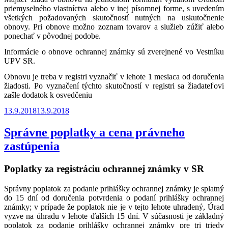
priemyselného vlastníctva alebo v inej písomnej forme, s uvedením
všetkých požadovaných skutočností nutných na uskutočnenie
obnovy. Pri obnove možno zoznam tovarov a služieb zúžiť alebo
ponechať v pôvodnej podobe.
Informácie o obnove ochrannej známky sú zverejnené vo Vestníku
UPV SR.
Obnovu je treba v registri vyznačiť v lehote 1 mesiaca od doručenia
žiadosti. Po vyznačení týchto skutočností v registri sa žiadateľovi
zašle dodatok k osvedčeniu
Publikované
13.9.2018
13.9.2018
Správne poplatky a cena právneho
zastúpenia
Poplatky za registráciu ochrannej známky v SR
Správny poplatok za podanie prihlášky ochrannej známky je splatný
do 15 dní od doručenia potvrdenia o podaní prihlášky ochrannej
známky; v prípade že poplatok nie je v tejto lehote uhradený, Úrad
vyzve na úhradu v lehote ďalších 15 dní. V súčasnosti je základný
poplatok za podanie prihlášky ochrannej známky pre tri triedy