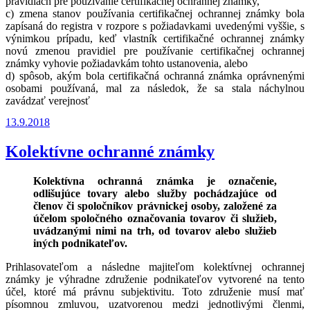
pravidlách pre používanie certifikačnej ochrannej známky,
c) zmena stanov používania certifikačnej ochrannej známky bola
zapísaná do registra v rozpore s požiadavkami uvedenými vyššie, s
výnimkou prípadu, keď vlastník certifikačné ochrannej známky
novú zmenou pravidiel pre používanie certifikačnej ochrannej
známky vyhovie požiadavkám tohto ustanovenia, alebo
d) spôsob, akým bola certifikačná ochranná známka oprávnenými
osobami používaná, mal za následok, že sa stala náchylnou
zavádzať verejnosť
Publikované
13.9.2018
Kolektívne ochranné známky
Kolektívna ochranná známka je označenie,
odlišujúce tovary alebo služby pochádzajúce od
členov či spoločníkov právnickej osoby, založené za
účelom spoločného označovania tovarov či služieb,
uvádzanými nimi na trh, od tovarov alebo služieb
iných podnikateľov.
Prihlasovateľom a následne majiteľom kolektívnej ochrannej
známky je výhradne združenie podnikateľov vytvorené na tento
účel, ktoré má právnu subjektivitu. Toto združenie musí mať
písomnou zmluvou, uzatvorenou medzi jednotlivými členmi,