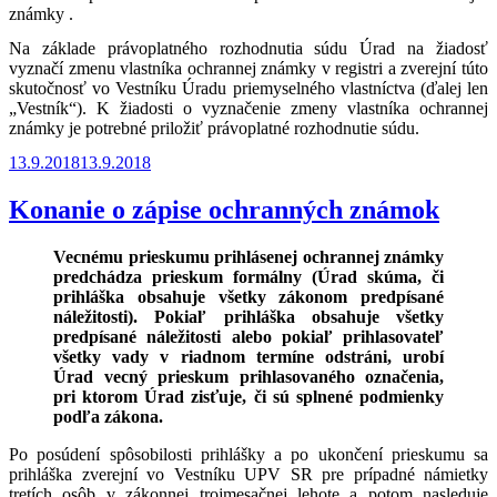
známky .
Na základe právoplatného rozhodnutia súdu Úrad na žiadosť
vyznačí zmenu vlastníka ochrannej známky v registri a zverejní túto
skutočnosť vo Vestníku Úradu priemyselného vlastníctva (ďalej len
„Vestník“). K žiadosti o vyznačenie zmeny vlastníka ochrannej
známky je potrebné priložiť právoplatné rozhodnutie súdu.
Publikované
13.9.2018
13.9.2018
Konanie o zápise ochranných známok
Vecnému prieskumu prihlásenej ochrannej známky
predchádza prieskum formálny (Úrad skúma, či
prihláška obsahuje všetky zákonom predpísané
náležitosti). Pokiaľ prihláška obsahuje všetky
predpísané náležitosti alebo pokiaľ prihlasovateľ
všetky vady v riadnom termíne odstráni, urobí
Úrad vecný prieskum prihlasovaného označenia,
pri ktorom Úrad zisťuje, či sú splnené podmienky
podľa zákona.
Po posúdení spôsobilosti prihlášky a po ukončení prieskumu sa
prihláška zverejní vo Vestníku UPV SR pre prípadné námietky
tretích osôb v zákonnej trojmesačnej lehote a potom nasleduje