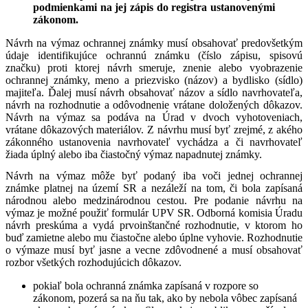
podmienkami na jej zápis do registra ustanovenými
zákonom.
Návrh na výmaz ochrannej známky musí obsahovať predovšetkým
údaje identifikujúce ochrannú známku (číslo zápisu, spisovú
značku) proti ktorej návrh smeruje, znenie alebo vyobrazenie
ochrannej známky, meno a priezvisko (názov) a bydlisko (sídlo)
majiteľa. Ďalej musí návrh obsahovať názov a sídlo navrhovateľa,
návrh na rozhodnutie a odôvodnenie vrátane doložených dôkazov.
Návrh na výmaz sa podáva na Úrad v dvoch vyhotoveniach,
vrátane dôkazových materiálov. Z návrhu musí byť zrejmé, z akého
zákonného ustanovenia navrhovateľ vychádza a či navrhovateľ
žiada úplný alebo iba čiastočný výmaz napadnutej známky.
Návrh na výmaz môže byť podaný iba voči jednej ochrannej
známke platnej na území SR a nezáleží na tom, či bola zapísaná
národnou alebo medzinárodnou cestou. Pre podanie návrhu na
výmaz je možné použiť formulár UPV SR. Odborná komisia Úradu
návrh preskúma a vydá prvoinštančné rozhodnutie, v ktorom ho
buď zamietne alebo mu čiastočne alebo úplne vyhovie. Rozhodnutie
o výmaze musí byť jasne a vecne zdôvodnené a musí obsahovať
rozbor všetkých rozhodujúcich dôkazov.
pokiaľ bola ochranná známka zapísaná v rozpore so
zákonom, pozerá sa na ňu tak, ako by nebola vôbec zapísaná