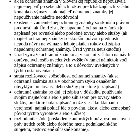
ak sa ochranná známka v Slovenskej republike nepoužívala
najmenej päť po sebe idúcich rokov predchádzajúcich začatiu
konania o výmaze a ak majiteľ ochrannej známky jej
nepoužívanie náležite neodôvodní
existencia zameniteľnej ochrannej známky so skorším právom
prednosti, ak Úrad zistí, že napadnutá ochranná známka je
zapísaná pre rovnaké alebo podobné tovary alebo služby (ak
majiteľ ochrannej známky so skorším právom prednosti
nepodá návrh na výmaz v lehote piatich rokov od zápisu
napadnutej ochrannej známky, Úrad výmaz neuskutoční)
Úrad vymaže ochrannú známku aj v konaní začatom na návrh
oprávnených osôb uvedených vyššie (v rámci námietok voči
zápisu ochrannej známky), a to z dôvodov uvedených v
týchto ustanoveniach
strata rozlišovacej spôsobilosti ochrannej známky (ak sa
ochranná známka stala v obchodnom styku označením
obvyklým pre tovary alebo služby pre ktoré je zapísaná)
ochranná známka po dni jej zápisu v dôsledku používania
svojím majiteľom alebo s jeho súhlasom pre tovary alebo
služby, pre ktoré bola zapísaná môže viesť ku klamaniu
verejnosti, najmä pokiaľ ide o povahu, akosť alebo zemepisný
pôvod týchto výrobkov alebo služieb)
rozhodnutie súdu (poškodenie autorských práv, osobnostných
práv tretích osôb alebo dobrého mena podnikateľského
subjektu, nedovolené súťažné konanie).