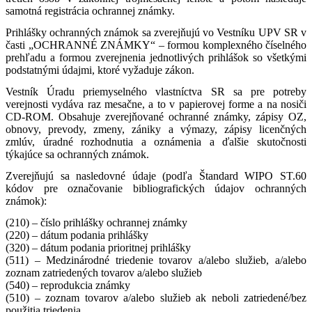
samotná registrácia ochrannej známky.
Prihlášky ochranných známok sa zverejňujú vo Vestníku UPV SR v
časti „OCHRANNÉ ZNÁMKY“ – formou komplexného číselného
prehľadu a formou zverejnenia jednotlivých prihlášok so všetkými
podstatnými údajmi, ktoré vyžaduje zákon.
Vestník Úradu priemyselného vlastníctva SR sa pre potreby
verejnosti vydáva raz mesačne, a to v papierovej forme a na nosiči
CD-ROM. Obsahuje zverejňované ochranné známky, zápisy OZ,
obnovy, prevody, zmeny, zániky a výmazy, zápisy licenčných
zmlúv, úradné rozhodnutia a oznámenia a ďalšie skutočnosti
týkajúce sa ochranných známok.
Zverejňujú sa nasledovné údaje (podľa Štandard WIPO ST.60
kódov pre označovanie bibliografických údajov ochranných
známok):
(210) – číslo prihlášky ochrannej známky
(220) – dátum podania prihlášky
(320) – dátum podania prioritnej prihlášky
(511) – Medzinárodné triedenie tovarov a/alebo služieb, a/alebo
zoznam zatriedených tovarov a/alebo služieb
(540) – reprodukcia známky
(510) – zoznam tovarov a/alebo služieb ak neboli zatriedené/bez
použitia triedenia