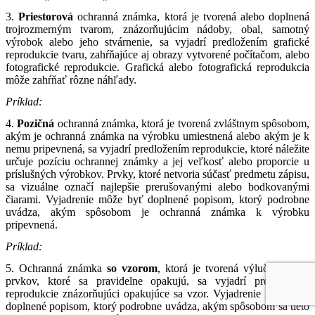
3.
Priestorová
ochranná známka, ktorá je tvorená alebo doplnená
trojrozmerným tvarom, znázorňujúcim nádoby, obal, samotný
výrobok alebo jeho stvárnenie, sa vyjadrí predložením grafické
reprodukcie tvaru, zahŕňajúce aj obrazy vytvorené počítačom, alebo
fotografické reprodukcie. Grafická alebo fotografická reprodukcia
môže zahŕňať rôzne náhľady.
Príklad:
4.
Pozičná
ochranná známka, ktorá je tvorená zvláštnym spôsobom,
akým je ochranná známka na výrobku umiestnená alebo akým je k
nemu pripevnená, sa vyjadrí predložením reprodukcie, ktoré náležite
určuje pozíciu ochrannej známky a jej veľkosť alebo proporcie u
príslušných výrobkov. Prvky, ktoré netvoria súčasť predmetu zápisu,
sa vizuálne označí najlepšie prerušovanými alebo bodkovanými
čiarami. Vyjadrenie môže byť doplnené popisom, ktorý podrobne
uvádza, akým spôsobom je ochranná známka k výrobku
pripevnená.
Príklad:
5. Ochranná známka
so vzorom
, ktorá je tvorená výlučne sadou
prvkov, ktoré sa pravidelne opakujú, sa vyjadrí predložením
reprodukcie znázorňujúci opakujúce sa vzor. Vyjadrenie môže byť
doplnené popisom, ktorý podrobne uvádza, akým spôsobom sa tieto