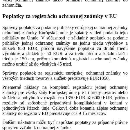
zahraničia.
Poplatky za registráciu ochrannej známky v EU
Správny poplatok za podanie prihlášky európskej ochrannej známky
ochrannej známky Európskej únie je splatný v deň podania tejto
prihlášky na Úrade.
V súčasnosti je základný poplatok za podanie
prihlášky jednej ochrannej známky na jednu triedu výrobkov a
služieb 850 EUR, pričom navýšenie poplatku za druhú triedu
výrobkov a služieb je 50 EUR a za tretiu triedu a každú ďalšiu
triedu je 150 eur, pričom kompletnú registráciu ochrannej známky
možno urobiť až do všetkých 45 tried.
Správny poplatok za registráciu európskej ochrannej známky vo
všetkých triedach tovarov a služieb predstavuje EUR1050.
Priemerné náklady na kompletnú registráciu jednej ochrannej
známky pre všetky štáty Európskej únie pre tri triedy tovarov alebo
služieb sa pohybujú v rozpätí cca 1350 EUR až 6000 EUR, pričom
rozdiely sú spôsobené prípadnými komplikáciami v konaní v
jednotlivých štátoch únie. Celková doba konania zápise ochrannej
známky do registra v EÚ predstavuje cca 9-15 mesiacov.
Ďalšími nákladmi môžu byť napríklad poplatky za prípadné právne
spory vo vzťahu k ochrannej známke.