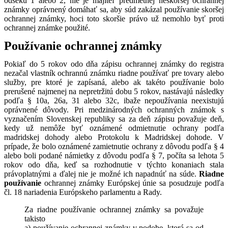
odseku 1 alebo 2, nie je majiteľ predmetnej neskoršej ochrannej
známky oprávnený domáhať sa, aby súd zakázal používanie skoršej
ochrannej známky, hoci toto skoršie právo už nemohlo byť proti
ochrannej známke použité.
Používanie ochrannej známky
Pokiaľ do 5 rokov odo dňa zápisu ochrannej známky do registra
nezačal vlastník ochrannú známku riadne používať pre tovary alebo
služby, pre ktoré je zapísaná, alebo ak takéto používanie bolo
prerušené najmenej na nepretržitú dobu 5 rokov, nastávajú následky
podľa § 10a, 26a, 31 alebo 32c, ibaže nepoužívania neexistujú
oprávnené dôvody. Pri medzinárodných ochranných známok s
vyznačením Slovenskej republiky sa za deň zápisu považuje deň,
kedy už nemôže byť oznámené odmietnutie ochrany podľa
madridskej dohody alebo Protokolu k Madridskej dohode. V
prípade, že bolo oznámené zamietnutie ochrany z dôvodu podľa § 4
alebo boli podané námietky z dôvodu podľa § 7, počíta sa lehota 5
rokov odo dňa, keď sa rozhodnutie v týchto konaniach stala
právoplatnými a ďalej nie je možné ich napadnúť na súde.
Riadne
používanie
ochrannej známky Európskej únie sa posudzuje podľa
čl. 18 nariadenia Európskeho parlamentu a Rady.
Za riadne používanie ochrannej známky sa považuje
takisto
a) používanie ochrannej známky v podobe, ktorá sa od