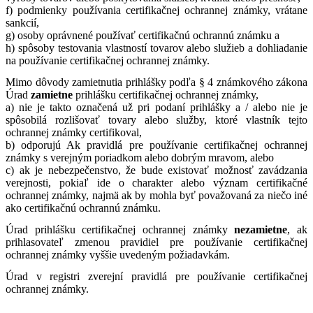
f) podmienky používania certifikačnej ochrannej známky, vrátane
sankcií,
g) osoby oprávnené používať certifikačnú ochrannú známku a
h) spôsoby testovania vlastností tovarov alebo služieb a dohliadanie
na používanie certifikačnej ochrannej známky.
Mimo dôvody zamietnutia prihlášky podľa § 4 známkového zákona
Úrad
zamietne
prihlášku certifikačnej ochrannej známky,
a) nie je takto označená už pri podaní prihlášky a / alebo nie je
spôsobilá rozlišovať tovary alebo služby, ktoré vlastník tejto
ochrannej známky certifikoval,
b) odporujú Ak pravidlá pre používanie certifikačnej ochrannej
známky s verejným poriadkom alebo dobrým mravom, alebo
c) ak je nebezpečenstvo, že bude existovať možnosť zavádzania
verejnosti, pokiaľ ide o charakter alebo význam certifikačné
ochrannej známky, najmä ak by mohla byť považovaná za niečo iné
ako certifikačnú ochrannú známku.
Úrad prihlášku certifikačnej ochrannej známky
nezamietne
, ak
prihlasovateľ zmenou pravidiel pre používanie certifikačnej
ochrannej známky vyššie uvedeným požiadavkám.
Úrad v registri zverejní pravidlá pre používanie certifikačnej
ochrannej známky.