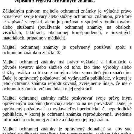
výpisom z registra ochranných známok.
Základným právom majiteľa ochrannej známky je výlučné právo
označovať svoje tovary alebo služby ochrannou známkou, pre ktoré
je zapísaná v registri, alebo ju používať v spojení s týmito tovarmi
alebo službami (používanie ochrannej známky na obaloch,
visačkách, faktúrach, obchodnej korešpondencii, v inzertných
materiáloch, prípadne v médiách).
Majiteľ ochrannej známky je oprávnený používať spolu s
ochrannou známkou značku ®.
Majiteľ ochrannej známky má právo vyžiadať si informácie o
pôvode tovarov alebo služieb od toho, kto tieto výrobky alebo
služby uvádza na trh so zhodným alebo zameniteľným označením.
Ďalej je oprávnený požadovať od vydavateľa publikácie, v ktorej je
jeho ochranná známka reprodukovaná, zverejnenie údaja, že ide o
ochrannú známku, vrátane údaja o jej registrácii.
Majiteľ ochrannej známky môže poskytovať svoje právo iným
oprávneným osobám (licencia) alebo ho na ne prevádzať. Ďalej je
oprávnený požadovať na vydavateľovi periodickej či neperiodické
publikácie, v ktorej je ochranná známka reprodukovaná, uvedenie
informácií o ochrannej známke a údajov o jej registráciu.
Majiteľ ochrannej známky je oprávnený domáhať sa, aby súd