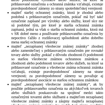
prihlasované označenia a ochranná známka vzťahujú, existuje
pravdepodobnosť zámeny zo strany spotrebiteľskej verejnosti
majiteľ staršej ochrannej známky, ktorá je zhodná alebo
podobná s prihlasovaným označením, pokiaľ má byť také
označenie zapísané pre výrobky alebo služby, ktoré síce nie
sú podobné tým, pre ktoré je staršia ochranná známka
zapísaná, jedná sa však o staršiu ochrannú známku, ktorá má
v SR dobré meno a používanie prihlasovaného označenia by
nepoctivo ťažilo z rozlišovacej spôsobilosti alebo dobrého
mena staršej ochrannej známky
majiteľ „nezapísanej všeobecne známej známky“ zhodnej
alebo zameniteľnej s prihlasovaným označením pre rovnaké
tovary alebo služby ,pokiaľ z dôvodu zhodnosti či podobnosti
so staršou všeobecne známou ochrannou známkou a
zhodnosti alebo podobnosti tovarov alebo služieb, na ktoré sa
prihlasované označenie a všeobecne známa ochranná známka
vzťahujú, existuje pravdepodobnosť zámeny na strane
verejnosti; za pravdepodobnosť zámeny sa považuje aj
pravdepodobnosť asociácie so staršou ochrannou známkou
majiteľ „nezapísanej všeobecne známej známky“, ak by
použitie prihlasovaného označenia na akýchkoľvek tovaroch
alebo službách poukazovalo na spojitosť medzi takto
označenými tovarmi alebo službami a majiteľom nezapísanej
všeobecne známej známky a záujmy majiteľa nezapísanej