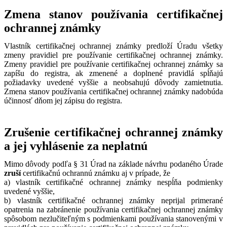
Zmena stanov používania certifikačnej
ochrannej známky
Vlastník certifikačnej ochrannej známky predloží Úradu všetky
zmeny pravidiel pre používanie certifikačnej ochrannej známky.
Zmeny pravidiel pre používanie certifikačnej ochrannej známky sa
zapíšu do registra, ak zmenené a doplnené pravidlá spĺňajú
požiadavky uvedené vyššie a neobsahujú dôvody zamietnutia.
Zmena stanov používania certifikačnej ochrannej známky nadobúda
účinnosť dňom jej zápisu do registra.
Zrušenie certifikačnej ochrannej známky
a jej vyhlásenie za neplatnú
Mimo dôvody podľa § 31 Úrad na základe návrhu podaného Úrade
zruší
certifikačnú ochrannú známku aj v prípade, že
a) vlastník certifikačné ochrannej známky nespĺňa podmienky
uvedené vyššie,
b) vlastník certifikačné ochrannej známky neprijal primerané
opatrenia na zabránenie používania certifikačnej ochrannej známky
spôsobom nezlučiteľným s podmienkami používania stanovenými v