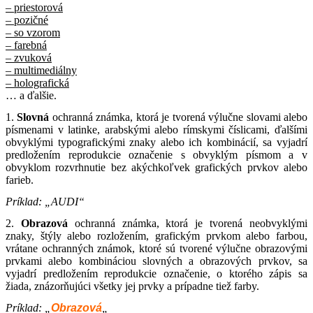
– priestorová
– pozičné
– so vzorom
– farebná
– zvuková
– multimediálny
– holografická
… a ďalšie.
1.
Slovná
ochranná známka, ktorá je tvorená výlučne slovami alebo
písmenami v latinke, arabskými alebo rímskymi číslicami, ďalšími
obvyklými typografickými znaky alebo ich kombinácií, sa vyjadrí
predložením reprodukcie označenie s obvyklým písmom a v
obvyklom rozvrhnutie bez akýchkoľvek grafických prvkov alebo
farieb.
Príklad: „AUDI“
2.
Obrazová
ochranná známka, ktorá je tvorená neobvyklými
znaky, štýly alebo rozložením, grafickým prvkom alebo farbou,
vrátane ochranných známok, ktoré sú tvorené výlučne obrazovými
prvkami alebo kombináciou slovných a obrazových prvkov, sa
vyjadrí predložením reprodukcie označenie, o ktorého zápis sa
žiada, znázorňujúci všetky jej prvky a prípadne tiež farby.
Príklad: „
Obrazová
„