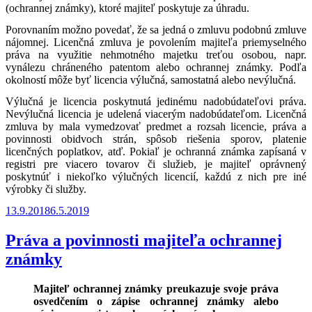
(ochrannej známky), ktoré majiteľ poskytuje za úhradu.
Porovnaním možno povedať, že sa jedná o zmluvu podobnú zmluve
nájomnej. Licenčná zmluva je povolením majiteľa priemyselného
práva na využitie nehmotného majetku treťou osobou, napr.
vynálezu chráneného patentom alebo ochrannej známky. Podľa
okolností môže byť licencia výlučná, samostatná alebo nevýlučná.
Výlučná je licencia poskytnutá jedinému nadobúdateľovi práva.
Nevýlučná licencia je udelená viacerým nadobúdateľom. Licenčná
zmluva by mala vymedzovať predmet a rozsah licencie, práva a
povinnosti obidvoch strán, spôsob riešenia sporov, platenie
licenčných poplatkov, atď. Pokiaľ je ochranná známka zapísaná v
registri pre viacero tovarov či služieb, je majiteľ oprávnený
poskytnúť i niekoľko výlučných licencií, každú z nich pre iné
výrobky či služby.
Publikované
13.9.2018
6.5.2019
Práva a povinnosti majiteľa ochrannej
známky
Majiteľ ochrannej známky preukazuje svoje práva
osvedčením o zápise ochrannej známky alebo