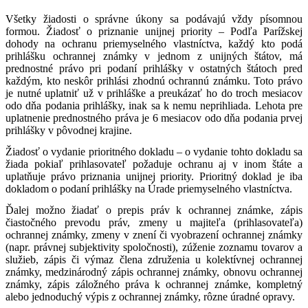
Všetky žiadosti o správne úkony sa podávajú vždy písomnou
formou. Žiadosť o priznanie unijnej priority – Podľa Parížskej
dohody na ochranu priemyselného vlastníctva, každý kto podá
prihlášku ochrannej známky v jednom z unijných štátov, má
prednostné právo pri podaní prihlášky v ostatných štátoch pred
každým, kto neskôr prihlási zhodnú ochrannú známku. Toto právo
je nutné uplatniť už v prihláške a preukázať ho do troch mesiacov
odo dňa podania prihlášky, inak sa k nemu neprihliada. Lehota pre
uplatnenie prednostného práva je 6 mesiacov odo dňa podania prvej
prihlášky v pôvodnej krajine.
Žiadosť o vydanie prioritného dokladu – o vydanie tohto dokladu sa
žiada pokiaľ prihlasovateľ požaduje ochranu aj v inom štáte a
uplatňuje právo priznania unijnej priority. Prioritný doklad je iba
dokladom o podaní prihlášky na Úrade priemyselného vlastníctva.
Ďalej možno žiadať o prepis práv k ochrannej známke, zápis
čiastočného prevodu práv, zmeny u majiteľa (prihlasovateľa)
ochrannej známky, zmeny v znení či vyobrazení ochrannej známky
(napr. právnej subjektivity spoločnosti), zúženie zoznamu tovarov a
služieb, zápis či výmaz člena združenia u kolektívnej ochrannej
známky, medzinárodný zápis ochrannej známky, obnovu ochrannej
známky, zápis záložného práva k ochrannej známke, kompletný
alebo jednoduchý výpis z ochrannej známky, rôzne úradné opravy.