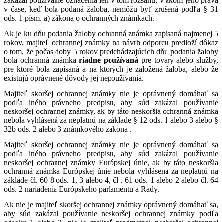
zakázal používanie označenia len v tom rozsahu, v akom jeho práva
v čase, keď bola podaná žaloba, nemôžu byť zrušená podľa § 31
ods. 1 písm. a) zákona o ochranných známkach.
Ak je ku dňu podania žaloby ochranná známka zapísaná najmenej 5
rokov, majiteľ ochrannej známky na návrh odporcu predloží dôkaz
o tom, že počas doby 5 rokov predchádzajúcich dňu podania žaloby
bola ochranná známka
riadne používaná
pre tovary alebo služby,
pre ktoré bola zapísaná a na ktorých je založená žaloba, alebo že
existujú oprávnené dôvody jej nepoužívania.
Majiteľ skoršej ochrannej známky nie je oprávnený domáhať sa
podľa iného právneho predpisu, aby súd zakázal používanie
neskoršej ochrannej známky, ak by táto neskoršia ochranná známka
nebola vyhlásená za neplatnú na základe § 12 ods. 1 alebo 3 alebo §
32b ods. 2 alebo 3 známkového zákona .
Majiteľ skoršej ochrannej známky nie je oprávnený domáhať sa
podľa iného právneho predpisu, aby súd zakázal používanie
neskoršej ochrannej známky Európskej únie, ak by táto neskoršia
ochranná známka Európskej únie nebola vyhlásená za neplatnú na
základe čl. 60 8 ods. 1, 3 alebo 4, čl . 61 ods. 1 alebo 2 alebo čl. 64
ods. 2 nariadenia Európskeho parlamentu a Rady.
Ak nie je majiteľ skoršej ochrannej známky oprávnený domáhať sa,
aby súd zakázal používanie neskoršej ochrannej známky podľa