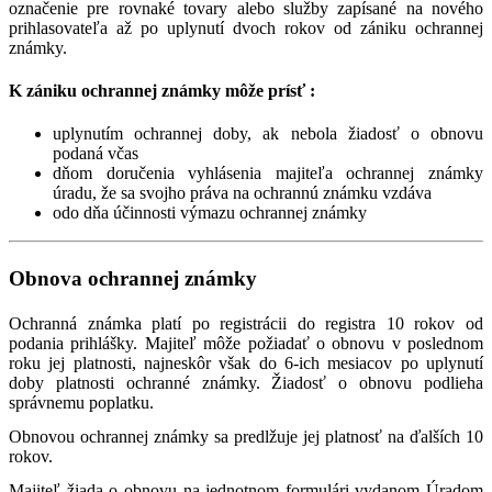
označenie pre rovnaké tovary alebo služby zapísané na nového
prihlasovateľa až po uplynutí dvoch rokov od zániku ochrannej
známky.
K zániku ochrannej známky môže prísť :
uplynutím ochrannej doby, ak nebola žiadosť o obnovu
podaná včas
dňom doručenia vyhlásenia majiteľa ochrannej známky
úradu, že sa svojho práva na ochrannú známku vzdáva
odo dňa účinnosti výmazu ochrannej známky
Obnova ochrannej známky
Ochranná známka platí po registrácii do registra 10 rokov od
podania prihlášky. Majiteľ môže požiadať o obnovu v poslednom
roku jej platnosti, najneskôr však do 6-ich mesiacov po uplynutí
doby platnosti ochranné známky. Žiadosť o obnovu podlieha
správnemu poplatku.
Obnovou ochrannej známky sa predlžuje jej platnosť na ďalších 10
rokov.
Majiteľ žiada o obnovu na jednotnom formulári vydanom Úradom