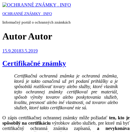
Prejsť
na
OCHRANNÉ ZNÁMKY . INFO
obsah
Informačný portál o ochranných známkách
Autor
Autor
Publikované
15.9.2018
3.5.2019
Certifikačné známky
Certifikačná ochranná známka je ochranná známka,
ktorá je takto označená už pri podaní prihlášky a je
spôsobilá rozlišovať tovary alebo služby, ktoré vlastník
tejto ochrannej známky certifikoval pre materiál,
spôsob výroby tovarov alebo poskytovania služieb,
kvalitu, presnosť alebo iné vlastnosti, od tovarov alebo
služieb, ktoré takto certifikované nie sú.
O zápis certifikačnej ochrannej známky môže požiadať
ten, kto je
spôsobilý na certifikáciu
výrobkov alebo služieb, pre ktoré má byť
certifikačný ochranná známka zapísaná,
a nevykonáva