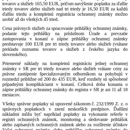
tovarov a služieb 165,50 EUR, pričom navýšenie poplatku za ďalšie
triedy tovarov alebo služieb nad tri triedy je 16,50 EUR za každú
ďalšiu triedu a kompletnú registrácia ochrannej známky možno
urobiť až do všetkých 45 tried.
Cena právnych služieb za spracovanie prihlášky ochrannej známky,
podanie tejto prihlášky na príslušnom Úrade a prevzatie
zastupovania v konaní o zápise prihlášky ochrannej známky
predstavuje 100 EUR pre tri triedy tovarov alebo služieb (vrátane
prekladu zoznamu tovarov a služieb z českého jazyka do
slovenského).
Priemerné náklady na kompletnú registráciu jednej ochrannej
známky v SR pre tri triedy tovarov alebo služieb vrátane ceny za
právne zastúpenie špecializovaným odborníkom sa pohybujú v
rozmedzí približne od 200 do 435 EUR, keď rozdiely sú spôsobené
prípadnými komplikáciami v konaní. Celková doba konania o
zápise prihlášky ochrannej známky do registra v SR je asi 11 až 18
mesiacov.
Všetky správne poplatky sú upravené zákonom č. 232/1999 Z. z. o
správnych poplatkoch v znení neskorších predpisov. Ďalšími
nákladmi môžu byť napríklad poplatky za vykonanie rešerše v
registri ochranných známok, monitoring a sledovanie prihlášok
alebo zapísaných ochranných známok alebo za rozšírenie účinkov
Vašej ochrannej známky alebo prihlášky ochrannej známky do