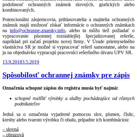
podobnosť ochranných známok slovných, grafických alebo
kombinovaných.
Potencionálni záujemcovia, prihlasovatelia a majitelia ochranných
známok majú možnosť získať informácie o ochranných známkach
na
info@ochranne-znamky.info
, alebo tu môžu tiež požiadať o
vypracovanie písomnej rozsiahlejšej špecializovanej rešerše,
napríklad pri začatí projektu novej firmy. V Úrade priemyselného
vlastníctva SR je možné si vypracovať rešerš samostatne, alebo na
ju na objednávku vypracujú pracovníci rešeršného útvaru UPV SR.
Publikované
13.9.2018
3.5.2019
Spôsobilosť ochrannej známky pre zápis
Označenia schopné zápisu do registra musia byť najmä:
schopné rozlíšiť výrobky a služby pochádzajúce od rôznych
podnikateľov
Jedná sa o označenia vyjadrené pomocou slov, písmen, číslic,
kresby alebo tvarom výrobku či obalu, prípadne ich kombináciou:
– slovná
– obrazová