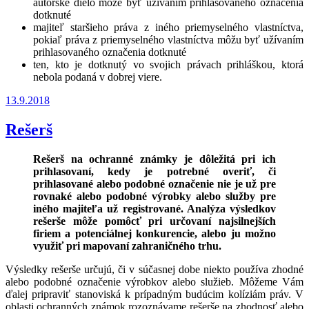
autorské dielo môže byť užívaním prihlasovaného označenia
dotknuté
majiteľ staršieho práva z iného priemyselného vlastníctva,
pokiaľ práva z priemyselného vlastníctva môžu byť užívaním
prihlasovaného označenia dotknuté
ten, kto je dotknutý vo svojich právach prihláškou, ktorá
nebola podaná v dobrej viere.
Publikované
13.9.2018
Rešerš
Rešerš na ochranné známky je dôležitá pri ich
prihlasovaní, kedy je potrebné overiť, či
prihlasované alebo podobné označenie nie je už pre
rovnaké alebo podobné výrobky alebo služby pre
iného majiteľa už registrované. Analýza výsledkov
rešerše môže pomôcť pri určovaní najsilnejších
firiem a potenciálnej konkurencie, alebo ju možno
využiť pri mapovaní zahraničného trhu.
Výsledky rešerše určujú, či v súčasnej dobe niekto používa zhodné
alebo podobné označenie výrobkov alebo služieb. Môžeme Vám
ďalej pripraviť stanoviská k prípadným budúcim kolíziám práv. V
oblasti ochranných známok rozoznávame rešerše na zhodnosť alebo