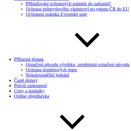
Přihlašování ochranných známek do zahraničí
Ochrana průmyslového vlastnictví po vstupu ČR do EU
Ochranná známka Evropské unie
Příbuzná témata
Označení původu výrobku, zeměpisná označení původu
Ochrana doménových jmen
Nekalosoutěžní jednání
Časté dotazy
Právní zastoupení
Ceny a poplatky
Online objednávka