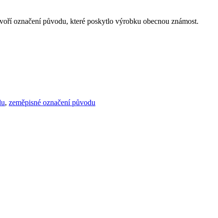
 tvoří označení původu, které poskytlo výrobku obecnou známost.
du
,
zeměpisné označení původu