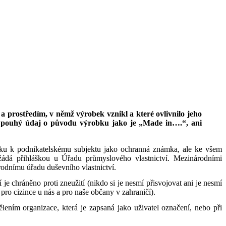
prostředím, v němž výrobek vznikl a které ovlivnilo jeho
 to pouhý údaj o původu výrobku jako je „Made in….“, ani
bku k podnikatelskému subjektu jako ochranná známka, ale ke všem
 žádá přihláškou u Úřadu průmyslového vlastnictví. Mezinárodními
odnímu úřadu duševního vlastnictví.
e chráněno proti zneužití (nikdo si je nesmí přisvojovat ani je nesmí
ro cizince u nás a pro naše občany v zahraničí).
ením organizace, která je zapsaná jako uživatel označení, nebo při