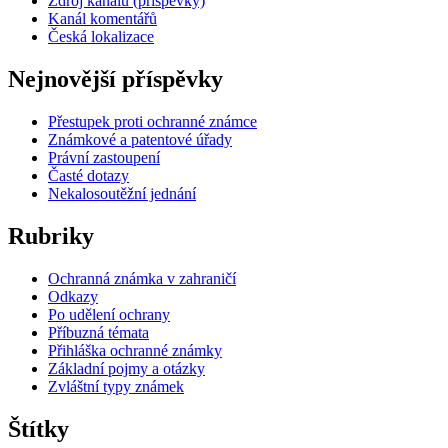
Zdroj kanálů (příspěvky)
Kanál komentářů
Česká lokalizace
Nejnovější příspěvky
Přestupek proti ochranné známce
Známkové a patentové úřady
Právní zastoupení
Časté dotazy
Nekalosoutěžní jednání
Rubriky
Ochranná známka v zahraničí
Odkazy
Po udělení ochrany
Příbuzná témata
Přihláška ochranné známky
Základní pojmy a otázky
Zvláštní typy známek
Štítky