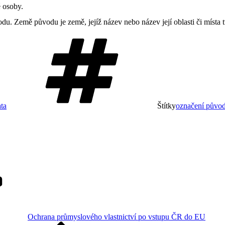
 osoby.
du. Země původu je země, jejíž název nebo název její oblasti či místa
ta
Štítky
označení půvo
Ochrana průmyslového vlastnictví po vstupu ČR do EU