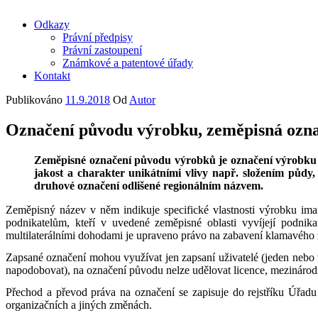
Odkazy
Právní předpisy
Právní zastoupení
Známkové a patentové úřady
Kontakt
Publikováno
11.9.2018
Od
Autor
Označení původu výrobku, zeměpisná ozn
Zeměpisné označení původu výrobků je označení výrobku z
jakost a charakter unikátními vlivy např. složením půdy
druhové označení odlišené regionálním názvem.
Zeměpisný název v něm indikuje specifické vlastnosti výrobku im
podnikatelům, kteří v uvedené zeměpisné oblasti vyvíjejí podnik
multilaterálními dohodami je upraveno právo na zabavení klamavého 
Zapsané označení mohou využívat jen zapsaní uživatelé (jeden nebo ví
napodobovat), na označení původu nelze udělovat licence, mezinárodn
Přechod a převod práva na označení se zapisuje do rejstříku Úřadu
organizačních a jiných změnách.