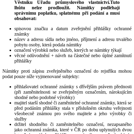
Věstníku Úřadu průmyslového vlastnictví.Tuto
lhůtu nelze prodloužit. Námitky podléhají
správnímu poplatku, splatnému při podání a musí
obsahovat:
spisovou značku a datum zveřejnění přihlášky ochranné
známky
název a adresu sídla nebo jméno, příjmení a adresu trvalého
pobytu osoby, která podala námitky
označení výrobků nebo služeb, kterých se námitky týkají
věcné odůvodnění + návrh na částečné nebo úplné zamítnutí
přihlášky
Námitky proti zápisu zveřejněného označení do rejstříku mohou
podat pouze níže vyjmenované subjekty:
přihlašovatel ochranné známky s dřívějším právem přednosti
(při zaměnitelnosti se zveřejněným označením, nárokujícím
shodné nebo podobné výrobky)
majitel starší shodné či zaměnitelné ochranné známky, která se
před podáním přihlášky stala v příslušném okruhu veřejnosti
všeobecně známou pro svého majitele a jeho výrobky či
služby
držitel shodného či zaměnitelného označení, nezapsaného
jako ochranná známka, které v ČR po dobu uplynulých dvou