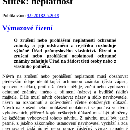
Štítek:
neplatnost
Publikováno
9.9.2018
2.5.2019
Výmazové řízení
O zrušení nebo prohlášení neplatnosti ochranné
známky a její odstranění z rejstříku rozhoduje
výlučně Úřad průmyslového vlastnictví. Řízení o
zrušení nebo prohlášení neplatnosti ochranné
známky zahajuje Úřad na žádost třetí osoby nebo z
vlastního podnětu.
Návrh na zrušení nebo prohlášení neplatnosti musí obsahovat
především údaje identifikující ochrannou známku (číslo zápisu,
spisovou značku), proti níž návrh směřuje, znění nebo vyobrazení
ochranné známky, jméno a příjmení (název) a bydliště (sídlo)
majitele. Dále musí návrh obsahovat název a sídlo navrhovatele,
návrh na rozhodnutí a odůvodnění včetně doložených důkazů.
Návrh na zrušení nebo prohlášení neplatnosti se podává ve dvou
vyhotoveních, přičemž kopie veškerých důkazů musí být přiloženy
ke každému vyhotovení tohoto návrhu. Z návrhu musí být jasně
patrné, z jakého zákonného ustanovení navrhovatel vychází a zda
navrhovatel žádá úplný nebo pouze částečný výmaz napadené