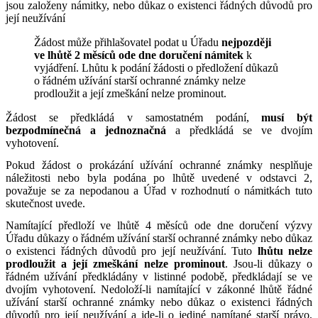
jsou založeny námitky, nebo důkaz o existenci řádných důvodů pro
její neužívání
Žádost může přihlašovatel podat u Úřadu
nejpozději
ve lhůtě 2 měsíců ode dne doručení námitek
k
vyjádření. Lhůtu k podání žádosti o předložení důkazů
o řádném užívání starší ochranné známky nelze
prodloužit a její zmeškání nelze prominout.
Žádost se předkládá v samostatném podání,
musí být
bezpodmínečná a jednoznačná
a předkládá se ve dvojím
vyhotovení.
Pokud žádost o prokázání užívání ochranné známky nesplňuje
náležitosti nebo byla podána po lhůtě uvedené v odstavci 2,
považuje se za nepodanou a Úřad v rozhodnutí o námitkách tuto
skutečnost uvede.
Namítající předloží ve lhůtě 4 měsíců ode dne doručení výzvy
Úřadu důkazy o řádném užívání starší ochranné známky nebo důkaz
o existenci řádných důvodů pro její neužívání. Tuto
lhůtu nelze
prodloužit a její zmeškání nelze prominout
. Jsou-li důkazy o
řádném užívání předkládány v listinné podobě, předkládají se ve
dvojím vyhotovení. Nedoloží-li namítající v zákonné lhůtě řádné
užívání starší ochranné známky nebo důkaz o existenci řádných
důvodů pro její neužívání a jde-li o jediné namítané starší právo,