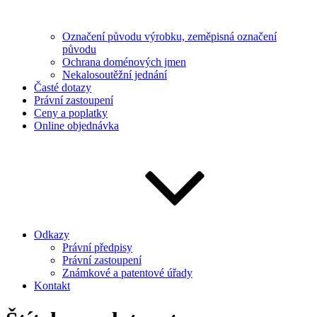
Označení původu výrobku, zeměpisná označení
původu
Ochrana doménových jmen
Nekalosoutěžní jednání
Časté dotazy
Právní zastoupení
Ceny a poplatky
Online objednávka
Odkazy
Právní předpisy
Právní zastoupení
Známkové a patentové úřady
Kontakt