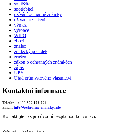
soutěžitel
spotřebitel
užívání ochranné známky
užívání označení
výmaz
výrobce
WIPO
zboží
znalec
znalecký posudek
zrušení
zákon o ochranných známkách
zápis
ÚPV
Úřad průmyslového vlastnictví
Kontaktní informace
Telefon.: +420
602 106 021
Email:
info@ochranne-znamky.info
Kontaktujte nás pro úvodní bezplatnou konzultaci.
Vaše jméno (vyžadováno)