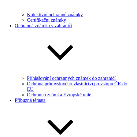
Kolektivní ochranné známky
Certifikační známky
Ochranná známka v zahraničí
Přihlašování ochranných známek do zahraničí
Ochrana průmyslového vlastnictví po vstupu ČR do
EU
Ochranná známka Evropské unie
Příbuzná témata