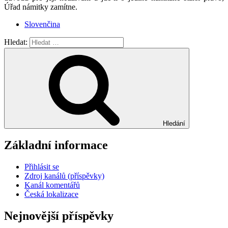
Úřad námitky zamítne.
Slovenčina
Hledat:
Hledání
Základní informace
Přihlásit se
Zdroj kanálů (příspěvky)
Kanál komentářů
Česká lokalizace
Nejnovější příspěvky