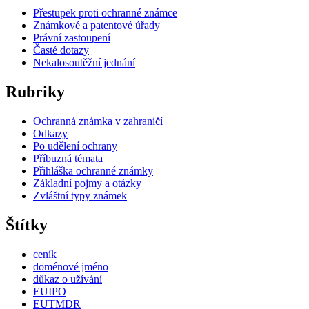
Přestupek proti ochranné známce
Známkové a patentové úřady
Právní zastoupení
Časté dotazy
Nekalosoutěžní jednání
Rubriky
Ochranná známka v zahraničí
Odkazy
Po udělení ochrany
Příbuzná témata
Přihláška ochranné známky
Základní pojmy a otázky
Zvláštní typy známek
Štítky
ceník
doménové jméno
důkaz o užívání
EUIPO
EUTMDR