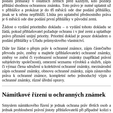
podání přihlášky v ostatních zemích před každým, kdo později
přihlásí shodnou ochrannou známku. Toto právo je nutné uplatnit už
v přihlášce a prokázat je do tří měsíců ode dne podání přihlášky,
jinak se k němu nepřihlíží. Lhůta pro uplatnění přednostního práva
je 6 měsíců ode dne podání první přihlášky v původní zemi.
Žádost o vydání prioritního dokladu – o vydání tohoto dokladu se
žádá, pokud přihlašovatel požaduje ochranu i v jiné zemi a uplatňuje
právo přiznání unijní priority. Prioritní doklad je pouze dokladem o
podání přihlášky u Úřadu průmyslového vlastnictví.
Dále lze žádat o přepis práv k ochranné známce, zápis částečného
převodu práv, změny u majitele (přihlašovatele) ochranné známky,
změny ve znění či vyobrazení ochranné známky (například právní
subjektivity společnosti), omezení seznamu výrobků a služeb, zápis
či výmaz člena sdružení u kolektivní ochranné známky, mezinárodní
zápis ochranné známky, obnovu ochranné známky, zápis zástavního
práva k ochranné známce, kompletní nebo jednoduchý výpis z
ochranné známky, různé úřední opravy.
Námitkové řízení u ochranných známek
Smyslem námitkového řízení je jednak ochrana práv třetích osob a
jednak prohloubení právní jistoty přihlašovatelů při případné kolizi s