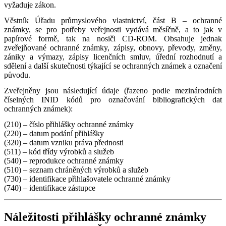
vyžaduje zákon.
Věstník Úřadu průmyslového vlastnictví, část B – ochranné
známky, se pro potřeby veřejnosti vydává měsíčně, a to jak v
papírové formě, tak na nosiči CD-ROM. Obsahuje jednak
zveřejňované ochranné známky, zápisy, obnovy, převody, změny,
zániky a výmazy, zápisy licenčních smluv, úřední rozhodnutí a
sdělení a další skutečnosti týkající se ochranných známek a označení
původu.
Zveřejněny jsou následující údaje (řazeno podle mezinárodních
číselných INID kódů pro označování bibliografických dat
ochranných známek):
(210) – číslo přihlášky ochranné známky
(220) – datum podání přihlášky
(320) – datum vzniku práva přednosti
(511) – kód třídy výrobků a služeb
(540) – reprodukce ochranné známky
(510) – seznam chráněných výrobků a služeb
(730) – identifikace přihlašovatele ochranné známky
(740) – identifikace zástupce
Náležitosti přihlášky ochranné známky