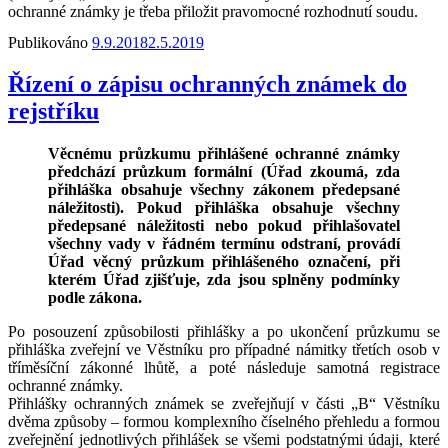
ochranné známky je třeba přiložit pravomocné rozhodnutí soudu.
Publikováno
9.9.2018
2.5.2019
Řízení o zápisu ochranných známek do
rejstříku
Věcnému průzkumu přihlášené ochranné známky
předchází průzkum formální (Úřad zkoumá, zda
přihláška obsahuje všechny zákonem předepsané
náležitosti). Pokud přihláška obsahuje všechny
předepsané náležitosti nebo pokud přihlašovatel
všechny vady v řádném termínu odstraní, provádí
Úřad věcný průzkum přihlášeného označení, při
kterém Úřad zjišťuje, zda jsou splněny podmínky
podle zákona.
Po posouzení způsobilosti přihlášky a po ukončení průzkumu se
přihláška zveřejní ve Věstníku pro případné námitky třetích osob v
tříměsíční zákonné lhůtě, a poté následuje samotná registrace
ochranné známky.
Přihlášky ochranných známek se zveřejňují v části „B“ Věstníku
dvěma způsoby – formou komplexního číselného přehledu a formou
zveřejnění jednotlivých přihlášek se všemi podstatnými údaji, které