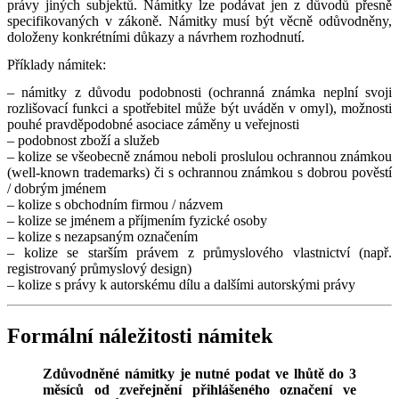
právy jiných subjektů. Námitky lze podávat jen z důvodů přesně
specifikovaných v zákoně. Námitky musí být věcně odůvodněny,
doloženy konkrétními důkazy a návrhem rozhodnutí.
Příklady námitek:
– námitky z důvodu podobnosti (ochranná známka neplní svoji
rozlišovací funkci a spotřebitel může být uváděn v omyl), možnosti
pouhé pravděpodobné asociace záměny u veřejnosti
– podobnost zboží a služeb
– kolize se všeobecně známou neboli proslulou ochrannou známkou
(well-known trademarks) či s ochrannou známkou s dobrou pověstí
/ dobrým jménem
– kolize s obchodním firmou / názvem
– kolize se jménem a příjmením fyzické osoby
– kolize s nezapsaným označením
– kolize se starším právem z průmyslového vlastnictví (např.
registrovaný průmyslový design)
– kolize s právy k autorskému dílu a dalšími autorskými právy
Formální náležitosti námitek
Zdůvodněné námitky je nutné podat ve lhůtě do 3
měsíců od zveřejnění přihlášeného označení ve