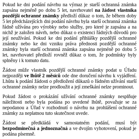
Pokud ke dni podání návrhu na výmaz je starší ochranná známka
zapsána nejméně po dobu 5 let, navrhovatel
na žádost vlastníka
pozdější ochranné známky
předloží důkaz o tom, že během doby
5 let předcházejících dni podání návrhu byla starší ochranná známka
řádně užívána pro výrobky nebo služby, pro které je zapsána a na
nichž je založen návrh, nebo důkaz o existenci řádných důvodů pro
její neužívání. Pokud ke dni podání přihlášky pozdější ochranné
známky nebo ke dni vzniku práva přednosti pozdější ochranné
známky byla starší ochranná známka zapsána nejméně po dobu 5
let, navrhovatel předloží rovněž důkaz o tom, že podmínky byly
splněny i k tomuto datu.
Žádost může vlastník pozdější ochranné známky podat u Úřadu
nejpozději
ve lhůtě 2 měsíců
ode dne doručení návrhu k vyjádření.
Lhůtu k podání žádosti o předložení důkazů o řádném užívání starší
ochranné známky nelze prodloužit a její zmeškání nelze prominout.
Pokud žádost o prokázání užívání ochranné známky nesplňuje
náležitosti nebo byla podána po uvedené lhůtě, považuje se za
nepodanou a Úřad v rozhodnutí o návrhu na prohlášení ochranné
známky za neplatnou tuto skutečnost uvede.
Žádost se předkládá v samostatném podání, musí být
bezpodmínečná a jednoznačná
a ve dvojím vyhotovení, pokud je
podána písemně.