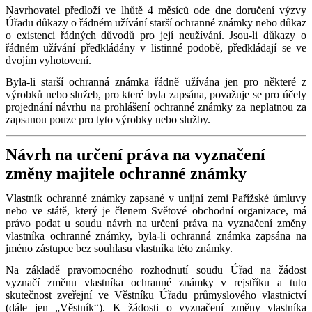
Navrhovatel předloží ve lhůtě 4 měsíců ode dne doručení výzvy
Úřadu důkazy o řádném užívání starší ochranné známky nebo důkaz
o existenci řádných důvodů pro její neužívání. Jsou-li důkazy o
řádném užívání předkládány v listinné podobě, předkládají se ve
dvojím vyhotovení.
Byla-li starší ochranná známka řádně užívána jen pro některé z
výrobků nebo služeb, pro které byla zapsána, považuje se pro účely
projednání návrhu na prohlášení ochranné známky za neplatnou za
zapsanou pouze pro tyto výrobky nebo služby.
Návrh na určení práva na vyznačení
změny majitele ochranné známky
Vlastník ochranné známky zapsané v unijní zemi Pařížské úmluvy
nebo ve státě, který je členem Světové obchodní organizace, má
právo podat u soudu návrh na určení práva na vyznačení změny
vlastníka ochranné známky, byla-li ochranná známka zapsána na
jméno zástupce bez souhlasu vlastníka této známky.
Na základě pravomocného rozhodnutí soudu Úřad na žádost
vyznačí změnu vlastníka ochranné známky v rejstříku a tuto
skutečnost zveřejní ve Věstníku Úřadu průmyslového vlastnictví
(dále jen „Věstník“). K žádosti o vyznačení změny vlastníka