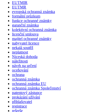
EUTMIR
EUTMR
evropská ochranná známka
formální průzkum
funkce ochranné známky
garanční známka
kolektivní ochranná známka
licenční smlouva
majitel ochranné známky
nabyvatel licence
nekalá soutěž
neplatnost
Niceská dohoda
náležitosti
návrh na určení
oceňování
ochrana
ochranná známka
ochranná známka EU
ochranná známka Společenství
patentový zástupce
prokázání užívání
přihlašovatel
registrace
rešerše