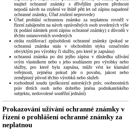
majitel ochranné známky s dřívějším právem přednosti
nepodá návrh na zrušení ve lhůtě pěti let od zápisu napadené
ochranné známky, Úřad zrušení neprovede)
Úřad prohlásí ochrannou známku za neplatnou rovněž v
řízení zahájeném na návrh oprávněných osob uvedených výše
(k podání námitek proti zápisu ochranné známky) z důvodů v
těchto ustanoveních uvedených
ztráta rozlišovací způsobilosti ochranné známky (pokud se
ochranná známka stala v obchodním styku označením
obvyklým pro výrobky či služby, pro které je zapsána)
ochranná známka po dni jejího zápisu v důsledku užívání
svým vlastníkem nebo s jeho souhlasem pro výrobky nebo
služby, pro které byla zapsána, může vést ke klamání
veřejnosti, zejména pokud jde o povahu, jakost nebo
zeměpisný původ těchto výrobků nebo služeb
rozhodnutí soudu (poškození autorských práv, osobnostních
práv třetích osob nebo dobrého jména podnikatelského
subjektu, nedovolené soutěžní jednání)
Prokazování užívání ochranné známky v
řízení o prohlášení ochranné známky za
neplatnou