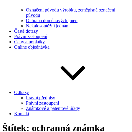
Označení původu výrobku, zeměpisná označení
původu
Ochrana doménových jmen
Nekalosoutěžní jednání
Časté dotazy
Právní zastoupení
Ceny a poplatky
Online objednávka
Odkazy
Právní předpisy
Právní zastoupení
Známkové a patentové úřady
Kontakt
Štítek:
ochranná známka