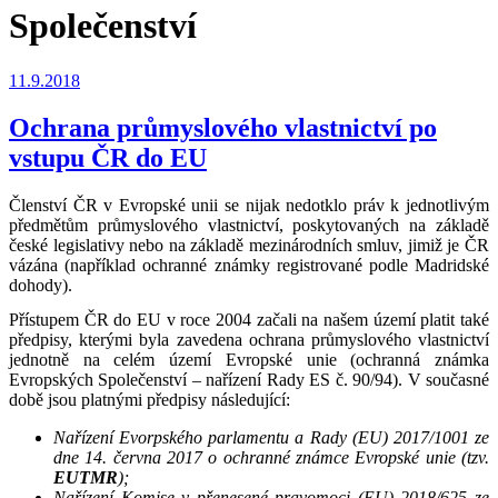
Společenství
Publikováno
11.9.2018
Ochrana průmyslového vlastnictví po
vstupu ČR do EU
Členství ČR v Evropské unii se nijak nedotklo práv k jednotlivým
předmětům průmyslového vlastnictví, poskytovaných na základě
české legislativy nebo na základě mezinárodních smluv, jimiž je ČR
vázána (například ochranné známky registrované podle Madridské
dohody).
Přístupem ČR do EU v roce 2004 začali na našem území platit také
předpisy, kterými byla zavedena ochrana průmyslového vlastnictví
jednotně na celém území Evropské unie (ochranná známka
Evropských Společenství – nařízení Rady ES č. 90/94). V současné
době jsou platnými předpisy následující:
Nařízení Evorpského parlamentu a Rady (EU) 2017/1001 ze
dne 14. června 2017 o ochranné známce Evropské unie (tzv.
EUTMR
);
Nařízení Komise v přenesené pravomoci (EU) 2018/625 ze