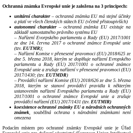
Ochranná známka Evropské unie je založena na 3 principech:
unitární charakter
– ochranná známka EU má stejné účinky
a platí ve všech členských státech EU (včetně přistoupivších)
autonomní charakter
– ochranná známka EU existuje na
základě samostatného právního systému EU
– Nařízení Evorpského parlamentu a Rady (EU) 2017/1001
ze dne 14. června 2017 o ochranné známce Evropské unie
(tzv.
EUTMR
);
– Nařízení Komise v přenesené pravomoci (EU) 2018/625 ze
dne 5. března 2018, kterým se doplňuje nařízení Evropského
parlamentu a Rady (EU) 2017/1001 o ochranné známce
Evropské unie a zrušuje nařízení v přenesené pravomoci (EU)
2017/1430; (tzv.
EUTMDR
)
– Prováděcí nařízení Komise (EU) 2018/626 ze dne 5. března
2018, kterým se stanoví prováděcí pravidla k některým
ustanovením nařízení Evropského parlamentu a Rady (EU)
2017/1001 o ochranné známce Evropské unie a zrušuje
prováděcí nařízení (EU) 2017/1431 (tzv.
EUTMIR)
koexistence ochranné známky EU a národních ochranných
známek
, souběžná ochrana s národními známkami není
omezena
Podacím místem pro ochranné známky Evropské unie je Úřad