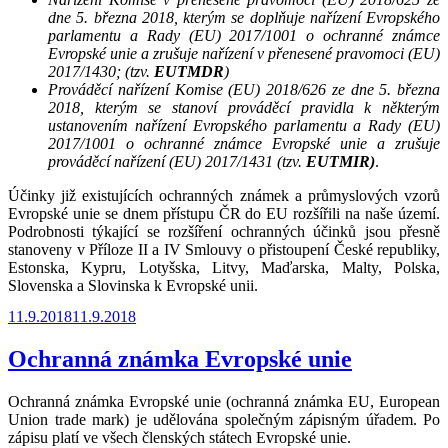
dne 5. března 2018, kterým se doplňuje nařízení Evropského
parlamentu a Rady (EU) 2017/1001 o ochranné známce
Evropské unie a zrušuje nařízení v přenesené pravomoci (EU)
2017/1430; (tzv.
EUTMDR
)
Prováděcí nařízení Komise (EU) 2018/626 ze dne 5. března
2018, kterým se stanoví prováděcí pravidla k některým
ustanovením nařízení Evropského parlamentu a Rady (EU)
2017/1001 o ochranné známce Evropské unie a zrušuje
prováděcí nařízení (EU) 2017/1431 (tzv.
EUTMIR)
.
Účinky již existujících ochranných známek a průmyslových vzorů
Evropské unie se dnem přístupu ČR do EU rozšířili na naše území.
Podrobnosti týkající se rozšíření ochranných účinků jsou přesně
stanoveny v Příloze II a IV Smlouvy o přistoupení České republiky,
Estonska, Kypru, Lotyšska, Litvy, Maďarska, Malty, Polska,
Slovenska a Slovinska k Evropské unii.
Publikováno
11.9.2018
11.9.2018
Ochranná známka Evropské unie
Ochranná známka Evropské unie (ochranná známka EU, European
Union trade mark) je udělována společným zápisným úřadem. Po
zápisu platí ve všech členských státech Evropské unie.