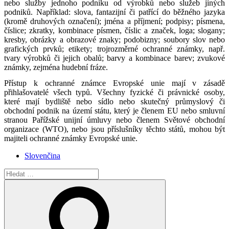
nebo služby jednoho podniku od výrobků nebo služeb jiných
podniků. Například: slova, fantazijní či patřící do běžného jazyka
(kromě druhových označení); jména a příjmení; podpisy; písmena,
číslice; zkratky, kombinace písmen, číslic a značek, loga; slogany;
kresby, obrázky a obrazové znaky; podobizny; soubory slov nebo
grafických prvků; etikety; trojrozměrné ochranné známky, např.
tvary výrobků či jejich obalů; barvy a kombinace barev; zvukové
známky, zejména hudební fráze.
Přístup k ochranné známce Evropské unie mají v zásadě
přihlašovatelé všech typů. Všechny fyzické či právnické osoby,
které mají bydliště nebo sídlo nebo skutečný průmyslový či
obchodní podnik na území státu, který je členem EU nebo smluvní
stranou Pařížské unijní úmluvy nebo členem Světové obchodní
organizace (WTO), nebo jsou příslušníky těchto států, mohou být
majiteli ochranné známky Evropské unie.
Slovenčina
Hledat:
Hledání