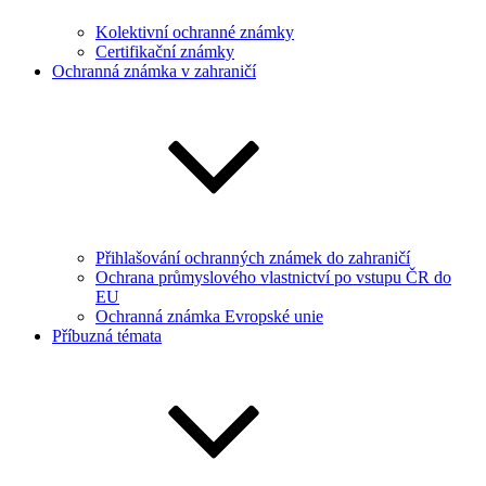
Kolektivní ochranné známky
Certifikační známky
Ochranná známka v zahraničí
Přihlašování ochranných známek do zahraničí
Ochrana průmyslového vlastnictví po vstupu ČR do
EU
Ochranná známka Evropské unie
Příbuzná témata