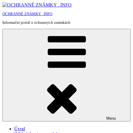
Přejít
k
OCHRANNÉ ZNÁMKY . INFO
obsahu
webu
Informační portál o ochranných známkách
Menu
Úvod