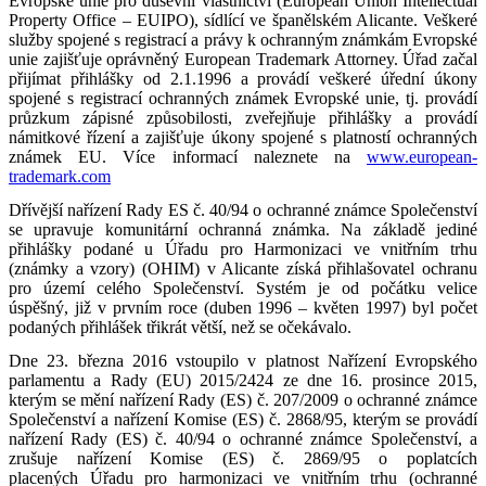
Evropské unie pro duševní vlastnictví (European Union Intellectual
Property Office – EUIPO), sídlící ve španělském Alicante. Veškeré
služby spojené s registrací a právy k ochranným známkám Evropské
unie zajišťuje oprávněný European Trademark Attorney. Úřad začal
přijímat přihlášky od 2.1.1996 a provádí veškeré úřední úkony
spojené s registrací ochranných známek Evropské unie, tj. provádí
průzkum zápisné způsobilosti, zveřejňuje přihlášky a provádí
námitkové řízení a zajišťuje úkony spojené s platností ochranných
známek EU. Více informací naleznete na
www.european-
trademark.com
Dřívější nařízení Rady ES č. 40/94 o ochranné známce Společenství
se upravuje komunitární ochranná známka. Na základě jediné
přihlášky podané u Úřadu pro Harmonizaci ve vnitřním trhu
(známky a vzory) (OHIM) v Alicante získá přihlašovatel ochranu
pro území celého Společenství. Systém je od počátku velice
úspěšný, již v prvním roce (duben 1996 – květen 1997) byl počet
podaných přihlášek třikrát větší, než se očekávalo.
Dne 23. března 2016 vstoupilo v platnost Nařízení Evropského
parlamentu a Rady (EU) 2015/2424 ze dne 16. prosince 2015,
kterým se mění nařízení Rady (ES) č. 207/2009 o ochranné známce
Společenství a nařízení Komise (ES) č. 2868/95, kterým se provádí
nařízení Rady (ES) č. 40/94 o ochranné známce Společenství, a
zrušuje nařízení Komise (ES) č. 2869/95 o poplatcích
placených Úřadu pro harmonizaci ve vnitřním trhu (ochranné