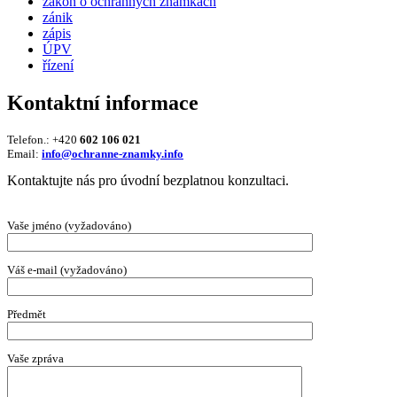
zákon o ochranných známkách
zánik
zápis
ÚPV
řízení
Kontaktní informace
Telefon.: +420
602 106 021
Email:
info@ochranne-znamky.info
Kontaktujte nás pro úvodní bezplatnou konzultaci.
Vaše jméno (vyžadováno)
Váš e-mail (vyžadováno)
Předmět
Vaše zpráva