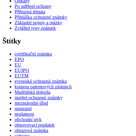
Odkazy
Po udělení ochrany
Příbuzná témata
Přihláška ochranné známky
Základní pojmy a otázky
Zvláštní typy známek
Štítky
certifikační známka
EPO
EU
EUIPO
EUTM
evropská ochranná známka
komora patentových zástupců
Madridská dohoda
majitel ochranné známky
mezinárodní úřad
monopol
neplatnost
obchodní styk
obnovovací poplatek
obrazová známka
ochrana