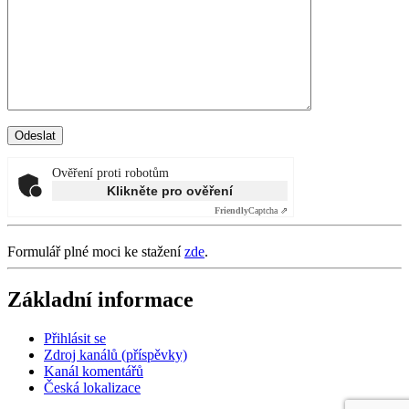
Ověření proti robotům
Klikněte pro ověření
Friendly
Captcha ⇗
Formulář plné moci ke stažení
zde
.
Základní informace
Přihlásit se
Zdroj kanálů (příspěvky)
Kanál komentářů
Česká lokalizace