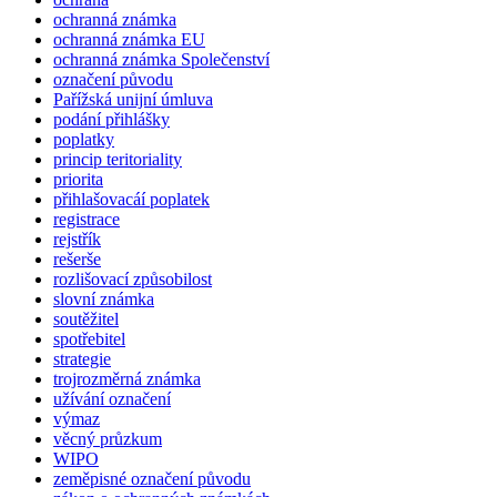
ochranná známka
ochranná známka EU
ochranná známka Společenství
označení původu
Pařížská unijní úmluva
podání přihlášky
poplatky
princip teritoriality
priorita
přihlašovacáí poplatek
registrace
rejstřík
rešerše
rozlišovací způsobilost
slovní známka
soutěžitel
spotřebitel
strategie
trojrozměrná známka
užívání označení
výmaz
věcný průzkum
WIPO
zeměpisné označení původu