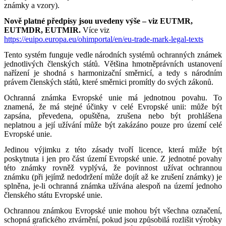
známky a vzory).
Nově platné předpisy jsou uvedeny výše – viz EUTMR,
EUTMDR, EUTMIR.
Více viz
https://euipo.europa.eu/ohimportal/en/eu-trade-mark-legal-texts
Tento systém funguje vedle národních systémů ochranných známek
jednotlivých členských států. Většina hmotněprávních ustanovení
nařízení je shodná s harmonizační směrnicí, a tedy s národním
právem členských států, které směrnici promítly do svých zákonů.
Ochranná známka Evropské unie má jednotnou povahu. To
znamená, že má stejné účinky v celé Evropské unii: může být
zapsána, převedena, opuštěna, zrušena nebo být prohlášena
neplatnou a její užívání může být zakázáno pouze pro území celé
Evropské unie.
Jedinou výjimku z této zásady tvoří licence, která může být
poskytnuta i jen pro část území Evropské unie. Z jednotné povahy
této známky rovněž vyplývá, že povinnost užívat ochrannou
známku (při jejímž nedodržení může dojít až ke zrušení známky) je
splněna, je-li ochranná známka užívána alespoň na území jednoho
členského státu Evropské unie.
Ochrannou známkou Evropské unie mohou být všechna označení,
schopná grafického ztvárnění, pokud jsou způsobilá rozlišit výrobky