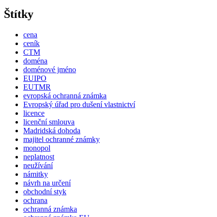
Štítky
cena
ceník
CTM
doména
doménové jméno
EUIPO
EUTMR
evropská ochranná známka
Evropský úřad pro dušení vlastnictví
licence
licenční smlouva
Madridská dohoda
majitel ochranné známky
monopol
neplatnost
neužívání
námitky
návrh na určení
obchodní styk
ochrana
ochranná známka