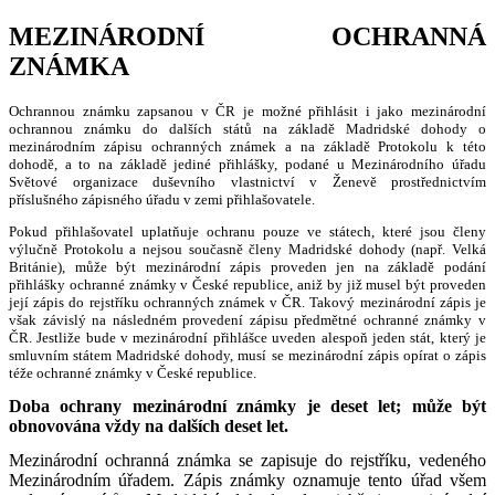
MEZINÁRODNÍ OCHRANNÁ
ZNÁMKA
Ochrannou známku zapsanou v ČR je možné přihlásit i jako mezinárodní
ochrannou známku do dalších států na základě Madridské dohody o
mezinárodním zápisu ochranných známek a na základě Protokolu k této
dohodě, a to na základě jediné přihlášky, podané u Mezinárodního úřadu
Světové organizace duševního vlastnictví v Ženevě prostřednictvím
příslušného zápisného úřadu v zemi přihlašovatele.
Pokud přihlašovatel uplatňuje ochranu pouze ve státech, které jsou členy
výlučně Protokolu a nejsou současně členy Madridské dohody (např. Velká
Británie), může být mezinárodní zápis proveden jen na základě podání
přihlášky ochranné známky v České republice, aniž by již musel být proveden
její zápis do rejstříku ochranných známek v ČR. Takový mezinárodní zápis je
však závislý na následném provedení zápisu předmětné ochranné známky v
ČR. Jestliže bude v mezinárodní přihlášce uveden alespoň jeden stát, který je
smluvním státem Madridské dohody, musí se mezinárodní zápis opírat o zápis
téže ochranné známky v České republice.
Doba ochrany mezinárodní známky je deset let; může být
obnovována vždy na dalších deset let.
Mezinárodní ochranná známka se zapisuje do rejstříku, vedeného
Mezinárodním úřadem. Zápis známky oznamuje tento úřad všem