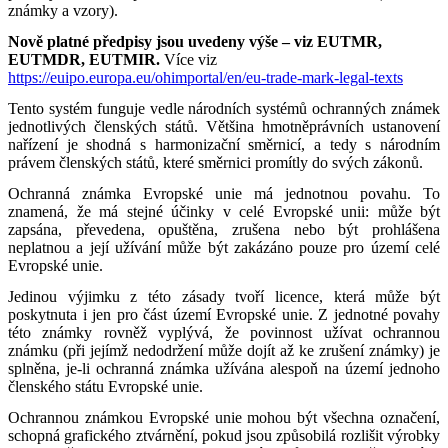
známky a vzory).
Nově platné předpisy jsou uvedeny výše – viz EUTMR,
EUTMDR, EUTMIR.
Více viz
https://euipo.europa.eu/ohimportal/en/eu-trade-mark-legal-texts
Tento systém funguje vedle národních systémů ochranných známek
jednotlivých členských států. Většina hmotněprávních ustanovení
nařízení je shodná s harmonizační směrnicí, a tedy s národním
právem členských států, které směrnici promítly do svých zákonů.
Ochranná známka Evropské unie má jednotnou povahu. To
znamená, že má stejné účinky v celé Evropské unii: může být
zapsána, převedena, opuštěna, zrušena nebo být prohlášena
neplatnou a její užívání může být zakázáno pouze pro území celé
Evropské unie.
Jedinou výjimku z této zásady tvoří licence, která může být
poskytnuta i jen pro část území Evropské unie. Z jednotné povahy
této známky rovněž vyplývá, že povinnost užívat ochrannou
známku (při jejímž nedodržení může dojít až ke zrušení známky) je
splněna, je-li ochranná známka užívána alespoň na území jednoho
členského státu Evropské unie.
Ochrannou známkou Evropské unie mohou být všechna označení,
schopná grafického ztvárnění, pokud jsou způsobilá rozlišit výrobky