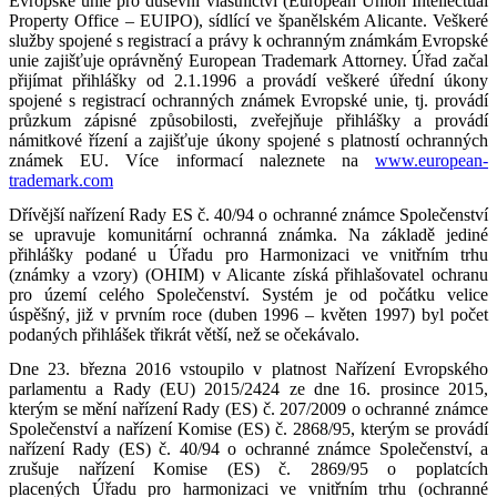
Evropské unie pro duševní vlastnictví (European Union Intellectual
Property Office – EUIPO), sídlící ve španělském Alicante. Veškeré
služby spojené s registrací a právy k ochranným známkám Evropské
unie zajišťuje oprávněný European Trademark Attorney. Úřad začal
přijímat přihlášky od 2.1.1996 a provádí veškeré úřední úkony
spojené s registrací ochranných známek Evropské unie, tj. provádí
průzkum zápisné způsobilosti, zveřejňuje přihlášky a provádí
námitkové řízení a zajišťuje úkony spojené s platností ochranných
známek EU. Více informací naleznete na
www.european-
trademark.com
Dřívější nařízení Rady ES č. 40/94 o ochranné známce Společenství
se upravuje komunitární ochranná známka. Na základě jediné
přihlášky podané u Úřadu pro Harmonizaci ve vnitřním trhu
(známky a vzory) (OHIM) v Alicante získá přihlašovatel ochranu
pro území celého Společenství. Systém je od počátku velice
úspěšný, již v prvním roce (duben 1996 – květen 1997) byl počet
podaných přihlášek třikrát větší, než se očekávalo.
Dne 23. března 2016 vstoupilo v platnost Nařízení Evropského
parlamentu a Rady (EU) 2015/2424 ze dne 16. prosince 2015,
kterým se mění nařízení Rady (ES) č. 207/2009 o ochranné známce
Společenství a nařízení Komise (ES) č. 2868/95, kterým se provádí
nařízení Rady (ES) č. 40/94 o ochranné známce Společenství, a
zrušuje nařízení Komise (ES) č. 2869/95 o poplatcích
placených Úřadu pro harmonizaci ve vnitřním trhu (ochranné