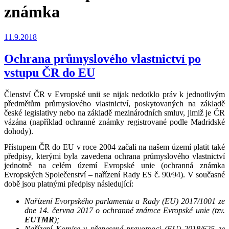
známka
Publikováno
11.9.2018
Ochrana průmyslového vlastnictví po
vstupu ČR do EU
Členství ČR v Evropské unii se nijak nedotklo práv k jednotlivým
předmětům průmyslového vlastnictví, poskytovaných na základě
české legislativy nebo na základě mezinárodních smluv, jimiž je ČR
vázána (například ochranné známky registrované podle Madridské
dohody).
Přístupem ČR do EU v roce 2004 začali na našem území platit také
předpisy, kterými byla zavedena ochrana průmyslového vlastnictví
jednotně na celém území Evropské unie (ochranná známka
Evropských Společenství – nařízení Rady ES č. 90/94). V současné
době jsou platnými předpisy následující:
Nařízení Evorpského parlamentu a Rady (EU) 2017/1001 ze
dne 14. června 2017 o ochranné známce Evropské unie (tzv.
EUTMR
);
Nařízení Komise v přenesené pravomoci (EU) 2018/625 ze