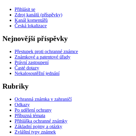
Přihlásit se
Zdroj kanálů (příspěvky)
Kanál komentářů
Česká lokalizace
Nejnovější příspěvky
Přestupek proti ochranné známce
Známkové a patentové úřady
Právní zastoupení
Časté dotazy
Nekalosoutěžní jednání
Rubriky
Ochranná známka v zahraničí
Odkazy
Po udělení ochrany
Příbuzná témata
Přihláška ochranné známky
Základní pojmy a otázky
Zvláštní typy známek