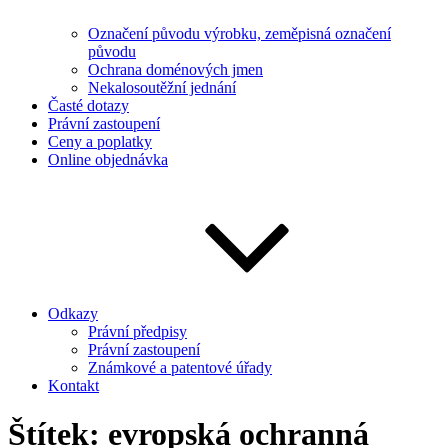
Označení původu výrobku, zeměpisná označení
původu
Ochrana doménových jmen
Nekalosoutěžní jednání
Časté dotazy
Právní zastoupení
Ceny a poplatky
Online objednávka
Odkazy
Právní předpisy
Právní zastoupení
Známkové a patentové úřady
Kontakt
Štítek:
evropská ochranná