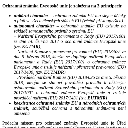
Ochranná známka Evropské unie je založena na 3 principech:
unitární charakter
– ochranná známka EU má stejné účinky
a platí ve všech členských státech EU (včetně přistoupivších)
autonomní charakter
– ochranná známka EU existuje na
základě samostatného právního systému EU
– Nařízení Evorpského parlamentu a Rady (EU) 2017/1001
ze dne 14. června 2017 o ochranné známce Evropské unie
(tzv.
EUTMR
);
– Nařízení Komise v přenesené pravomoci (EU) 2018/625 ze
dne 5. března 2018, kterým se doplňuje nařízení Evropského
parlamentu a Rady (EU) 2017/1001 o ochranné známce
Evropské unie a zrušuje nařízení v přenesené pravomoci (EU)
2017/1430; (tzv.
EUTMDR
)
– Prováděcí nařízení Komise (EU) 2018/626 ze dne 5. března
2018, kterým se stanoví prováděcí pravidla k některým
ustanovením nařízení Evropského parlamentu a Rady (EU)
2017/1001 o ochranné známce Evropské unie a zrušuje
prováděcí nařízení (EU) 2017/1431 (tzv.
EUTMIR)
koexistence ochranné známky EU a národních ochranných
známek
, souběžná ochrana s národními známkami není
omezena
Podacím místem pro ochranné známky Evropské unie je Úřad