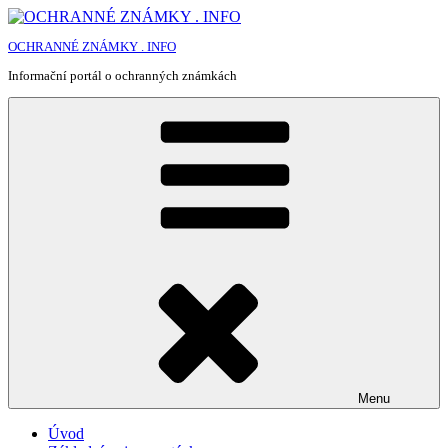
Přejít
k
OCHRANNÉ ZNÁMKY . INFO
obsahu
webu
Informační portál o ochranných známkách
Menu
Úvod