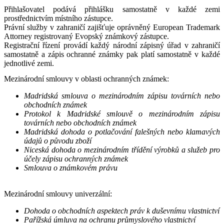
Přihlašovatel podává přihlášku samostatně v každé zemi
prostřednictvím místního zástupce.
Právní služby v zahraničí zajišťuje oprávněný European Trademark
Attorney registrovaný Evopský známkový zástupce.
Registrační řízení provádí každý národní zápisný úřad v zahraničí
samostatně a zápis ochranné známky pak platí samostatně v každé
jednotlivé zemi.
Mezinárodní smlouvy v oblasti ochranných známek:
Madridská smlouva o mezinárodním zápisu továrních nebo
obchodních známek
Protokol k Madridské smlouvě o mezinárodním zápisu
továrních nebo obchodních známek
Madridská dohoda o potlačování falešných nebo klamavých
údajů o původu zboží
Niceská dohoda o mezinárodním třídění výrobků a služeb pro
účely zápisu ochranných známek
Smlouva o známkovém právu
Mezinárodní smlouvy univerzální:
Dohoda o obchodních aspektech práv k duševnímu vlastnictví
Pařížská úmluva na ochranu průmyslového vlastnictví