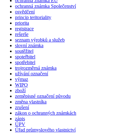
ochranná známka EU
ochranná známka Společenství
osvědčení
princip teritoriality
priorita
registrace
rešerše
seznam výrobků a služeb
slovní známka
soutěžitel
spoteřbitel
spotřebitel
trojrozměrná známka
užívání označení
výmaz
WIPO
zboží
zeměpisné označení původu
změna vlastníka
zrušení
zákon o ochranných známkách
zápis
ÚPV
Úřad průmyslového vlastnictví