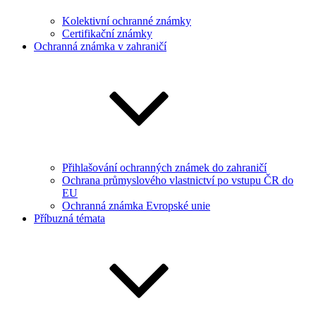
Kolektivní ochranné známky
Certifikační známky
Ochranná známka v zahraničí
Přihlašování ochranných známek do zahraničí
Ochrana průmyslového vlastnictví po vstupu ČR do
EU
Ochranná známka Evropské unie
Příbuzná témata