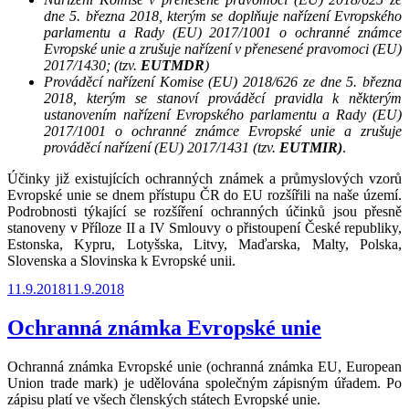
dne 5. března 2018, kterým se doplňuje nařízení Evropského
parlamentu a Rady (EU) 2017/1001 o ochranné známce
Evropské unie a zrušuje nařízení v přenesené pravomoci (EU)
2017/1430; (tzv.
EUTMDR
)
Prováděcí nařízení Komise (EU) 2018/626 ze dne 5. března
2018, kterým se stanoví prováděcí pravidla k některým
ustanovením nařízení Evropského parlamentu a Rady (EU)
2017/1001 o ochranné známce Evropské unie a zrušuje
prováděcí nařízení (EU) 2017/1431 (tzv.
EUTMIR)
.
Účinky již existujících ochranných známek a průmyslových vzorů
Evropské unie se dnem přístupu ČR do EU rozšířili na naše území.
Podrobnosti týkající se rozšíření ochranných účinků jsou přesně
stanoveny v Příloze II a IV Smlouvy o přistoupení České republiky,
Estonska, Kypru, Lotyšska, Litvy, Maďarska, Malty, Polska,
Slovenska a Slovinska k Evropské unii.
Publikováno
11.9.2018
11.9.2018
Ochranná známka Evropské unie
Ochranná známka Evropské unie (ochranná známka EU, European
Union trade mark) je udělována společným zápisným úřadem. Po
zápisu platí ve všech členských státech Evropské unie.