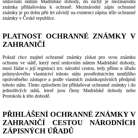
smluvním státům Madridské dohody, do nichž je mezinárodní
známka přihlašována k ochraně. Mezinárodní zápis ochranné
známky je po dobu pěti let závislý na existenci zápisu téže ochranné
známky v České republice.
PLATNOST OCHRANNÉ ZNÁMKY V
ZAHRANIČÍ
Pokud chce majitel ochranné známky získat pro svou známku
ochranu ve státě, který není smluvním státem Madridské dohody,
musí žádat o její registraci tzv. národní cestou, tedy přímo u úřadu
průmyslového vlastnictví tohoto státu prostřednictvím tamějšího
oprávněného zástupce a podle vlastních známkoprávních předpisů
tohoto státu. Tímto způsobem lze přihlašovat ochranné známky i do
jednotlivých států, které jsou členy Madridské dohody nebo
Protokolu k této dohodě.
PŘIHLÁŠENÍ OCHRANNÉ ZNÁMKY V
ZAHRANIČÍ CESTOU NÁRODNÍCH
ZÁPISNÝCH ÚŘADŮ