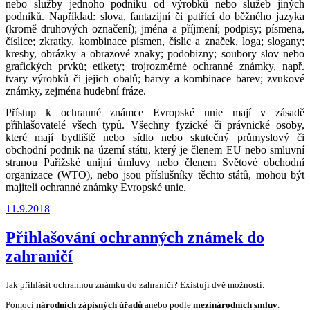
nebo služby jednoho podniku od výrobků nebo služeb jiných
podniků. Například: slova, fantazijní či patřící do běžného jazyka
(kromě druhových označení); jména a příjmení; podpisy; písmena,
číslice; zkratky, kombinace písmen, číslic a značek, loga; slogany;
kresby, obrázky a obrazové znaky; podobizny; soubory slov nebo
grafických prvků; etikety; trojrozměrné ochranné známky, např.
tvary výrobků či jejich obalů; barvy a kombinace barev; zvukové
známky, zejména hudební fráze.
Přístup k ochranné známce Evropské unie mají v zásadě
přihlašovatelé všech typů. Všechny fyzické či právnické osoby,
které mají bydliště nebo sídlo nebo skutečný průmyslový či
obchodní podnik na území státu, který je členem EU nebo smluvní
stranou Pařížské unijní úmluvy nebo členem Světové obchodní
organizace (WTO), nebo jsou příslušníky těchto států, mohou být
majiteli ochranné známky Evropské unie.
Publikováno
11.9.2018
Přihlašování ochranných známek do
zahraničí
Jak přihlásit ochrannou známku do zahraničí? Existují dvě možnosti.
Pomocí
národních zápisných úřadů
anebo podle
mezinárodních smluv
.