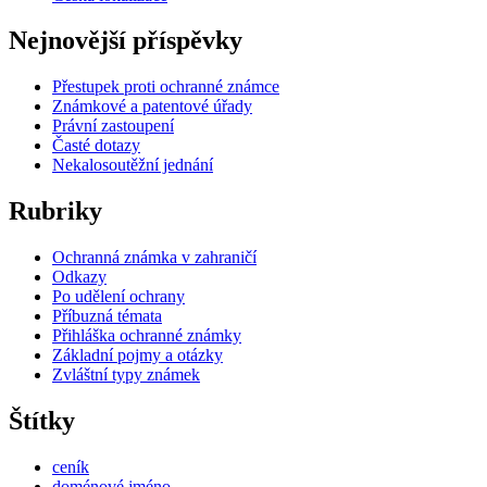
Nejnovější příspěvky
Přestupek proti ochranné známce
Známkové a patentové úřady
Právní zastoupení
Časté dotazy
Nekalosoutěžní jednání
Rubriky
Ochranná známka v zahraničí
Odkazy
Po udělení ochrany
Příbuzná témata
Přihláška ochranné známky
Základní pojmy a otázky
Zvláštní typy známek
Štítky
ceník
doménové jméno