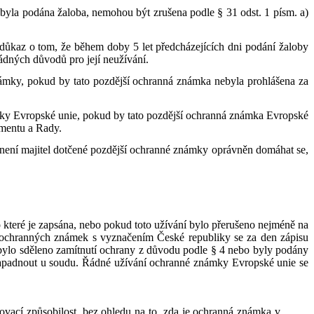
byla podána žaloba, nemohou být zrušena podle § 31 odst. 1 písm. a)
důkaz o tom, že během doby 5 let předcházejících dni podání žaloby
řádných důvodů pro její neužívání.
námky, pokud by tato pozdější ochranná známka nebyla prohlášena za
ámky Evropské unie, pokud by tato pozdější ochranná známka Evropské
amentu a Rady.
 není majitel dotčené pozdější ochranné známky oprávněn domáhat se,
 které je zapsána, nebo pokud toto užívání bylo přerušeno nejméně na
ch ochranných známek s vyznačením České republiky se za den zápisu
bylo sděleno zamítnutí ochrany z důvodu podle § 4 nebo byly podány
 napadnout u soudu. Řádné užívání ochranné známky Evropské unie se
ovací způsobilost, bez ohledu na to, zda je ochranná známka v