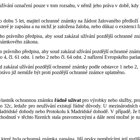
žívání označení pouze v tom rozsahu, v němž jeho práva v době, kdy 
dobu 5 let, majitel ochranné známky na žádost žalovaného předloží 
teré je zapsána a na nichž je založena žaloba, nebo důkaz o existenci 
ého právního předpisu, aby soud zakázal užívání pozdější ochranné z
 známkového zákona.
ho právního předpisu, aby soud zakázal užívání pozdější ochranné zn
bo 4, čl. 61 odst. 1 nebo 2 nebo čl. 64 odst. 2 nařízení Evropského parl
ud zakázal užívání pozdější ochranné známky podle odstavce 1 nebo 2,
í právo již nemůže být proti pozdější ochranné známce uplatněno.
l vlastník ochrannou známku
řádně užívat
pro výrobky nebo služby, pro
nebo 32c, ledaže pro neužívání existují řádné důvody. U mezinárodní
Madridské dohody nebo Protokolu k Madridské dohodě. V případě, že 
rozhodnutí v těchto řízeních stala pravomocnými a dále není možné je
které byla ochranná známka zapsána, liší prvky neměnícími její rozliš