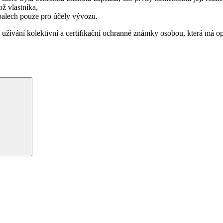
ž vlastníka,
balech pouze pro účely vývozu.
ívání kolektivní a certifikační ochranné známky osobou, která má oprá
Hledání