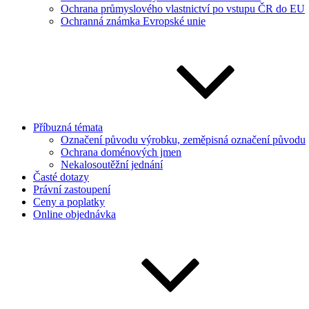
Ochrana průmyslového vlastnictví po vstupu ČR do EU
Ochranná známka Evropské unie
Příbuzná témata
Označení původu výrobku, zeměpisná označení původu
Ochrana doménových jmen
Nekalosoutěžní jednání
Časté dotazy
Právní zastoupení
Ceny a poplatky
Online objednávka