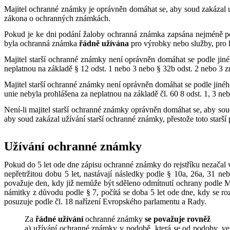
Majitel ochranné známky je oprávněn domáhat se, aby soud zakázal u
zákona o ochranných známkách.
Pokud je ke dni podání žaloby ochranná známka zapsána nejméně po 
byla ochranná známka
řádně užívána
pro výrobky nebo služby, pro k
Majitel starší ochranné známky není oprávněn domáhat se podle jin
neplatnou na základě § 12 odst. 1 nebo 3 nebo § 32b odst. 2 nebo 3
Majitel starší ochranné známky není oprávněn domáhat se podle jiné
unie nebyla prohlášena za neplatnou na základě čl. 60 8 odst. 1, 3 ne
Není-li majitel starší ochranné známky oprávněn domáhat se, aby so
aby soud zakázal užívání starší ochranné známky, přestože toto starš
Užívání ochranné známky
Pokud do 5 let ode dne zápisu ochranné známky do rejstříku nezača
nepřetržitou dobu 5 let, nastávají následky podle § 10a, 26a, 31 
považuje den, kdy již nemůže být sděleno odmítnutí ochrany podle 
námitky z důvodu podle § 7, počítá se doba 5 let ode dne, kdy se 
posuzuje podle čl. 18 nařízení Evropského parlamentu a Rady.
Za
řádné užívání
ochranné známky
se považuje rovněž
a) užívání ochranné známky v podobě, která se od podoby, ve 