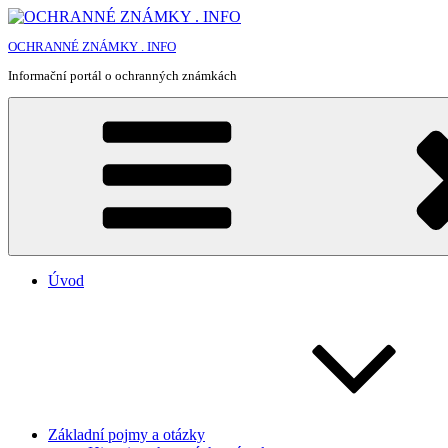
Přejít
k
OCHRANNÉ ZNÁMKY . INFO
obsahu
webu
Informační portál o ochranných známkách
Úvod
Základní pojmy a otázky