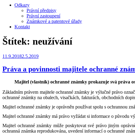
Odkazy
Právní předpisy
Právní zastoupení
Známkové a patentové úřady
Kontakt
Štítek:
neužívání
Publikováno
11.9.2018
2.5.2019
Práva a povinnosti majitele ochranné zná
Majitel (vlastník) ochranné známky prokazuje svá práva 
Základním právem majitele ochranné známky je výlučné právo označ
ochranné známky na obalech, visačkách, fakturách, obchodních dopise
Majitel ochranné známky je oprávněn používat spolu s ochrannou z
Majitel ochranné známky má právo vyžádat si informace o původu vý
Majitel ochranné známky může poskytovat své právo jiným oprávněn
ochranná známka reprodukována, uvedení informací o ochranné známce 