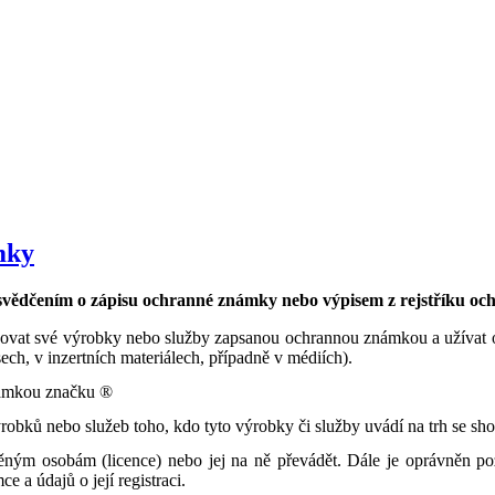
mky
osvědčením o zápisu ochranné známky nebo výpisem z rejstříku o
ovat své výrobky nebo služby zapsanou ochrannou známkou a užívat o
ch, v inzertních materiálech, případně v médiích).
námkou značku ®
robků nebo služeb toho, kdo tyto výrobky či služby uvádí na trh se s
ým osobám (licence) nebo jej na ně převádět. Dále je oprávněn požad
a údajů o její registraci.