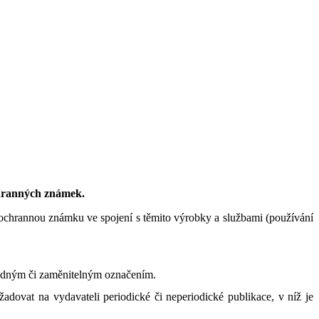
chranných známek.
chrannou známku ve spojení s těmito výrobky a službami (používání
hodným či zaměnitelným označením.
ovat na vydavateli periodické či neperiodické publikace, v níž je